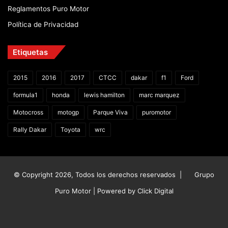
Reglamentos Puro Motor
Política de Privacidad
Etiquetas
2015
2016
2017
CTCC
dakar
f1
Ford
formula1
honda
lewis hamilton
marc marquez
Motocross
motogp
Parque Viva
puromotor
Rally Dakar
Toyota
wrc
© Copyright 2026, Todos los derechos reservados |
Grupo
Puro Motor | Powered by
Click Digital
Facebook
X
YouTube
Instagram
TikTok