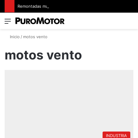
Remontadas marcaron el inicio del Campeonato de Invierno de Kartismo
Menú
Switch
B
Inicio
/
motos vento
motos vento
INDUSTRIA