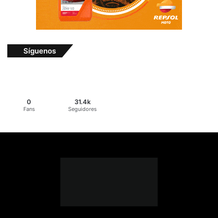
Síguenos
0
31.4k
Fans
Seguidores