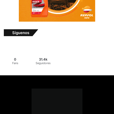
Síguenos
0
31.4k
Fans
Seguidores