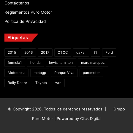
Contáctenos
Reglamentos Puro Motor
Política de Privacidad
Etiquetas
2015
2016
2017
CTCC
dakar
f1
Ford
formula1
honda
lewis hamilton
marc marquez
Motocross
motogp
Parque Viva
puromotor
Rally Dakar
Toyota
wrc
© Copyright 2026, Todos los derechos reservados |
Grupo
Puro Motor | Powered by
Click Digital