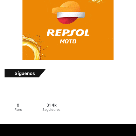
Síguenos
0
31.4k
Fans
Seguidores