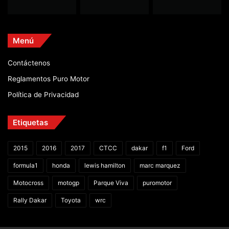
Menú
Contáctenos
Reglamentos Puro Motor
Política de Privacidad
Etiquetas
2015
2016
2017
CTCC
dakar
f1
Ford
formula1
honda
lewis hamilton
marc marquez
Motocross
motogp
Parque Viva
puromotor
Rally Dakar
Toyota
wrc