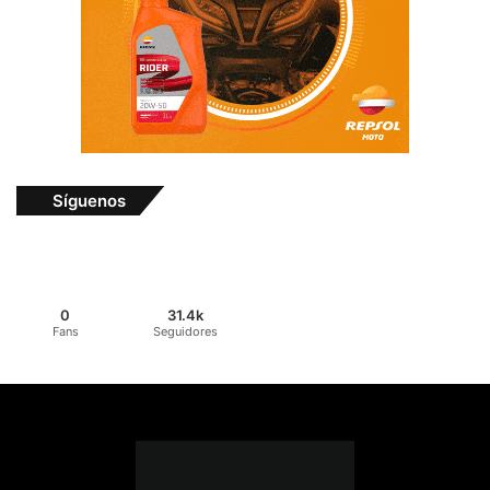
Síguenos
0
31.4k
Fans
Seguidores