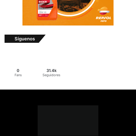
Síguenos
0
31.4k
Fans
Seguidores