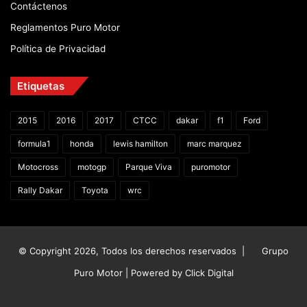
Contáctenos
Reglamentos Puro Motor
Política de Privacidad
Etiquetas
2015
2016
2017
CTCC
dakar
f1
Ford
formula1
honda
lewis hamilton
marc marquez
Motocross
motogp
Parque Viva
puromotor
Rally Dakar
Toyota
wrc
© Copyright 2026, Todos los derechos reservados |
Grupo
Puro Motor | Powered by
Click Digital
Facebook
X
YouTube
Instagram
TikTok