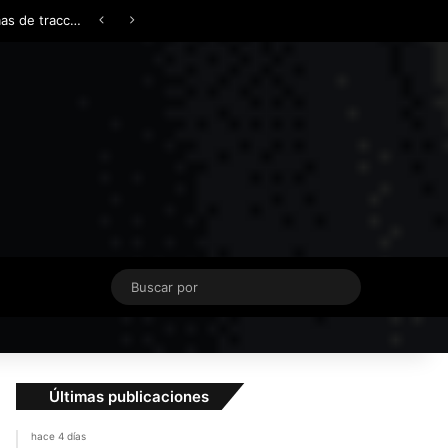
Facebook
X
YouTube
Instagram
TikTok
Acceso
Switch skin
¿AWD, 4WD o Symmetrical AWD? Todo lo que necesita saber sobre los sistemas de tracción integral
Buscar
por
Últimas publicaciones
hace 4 días