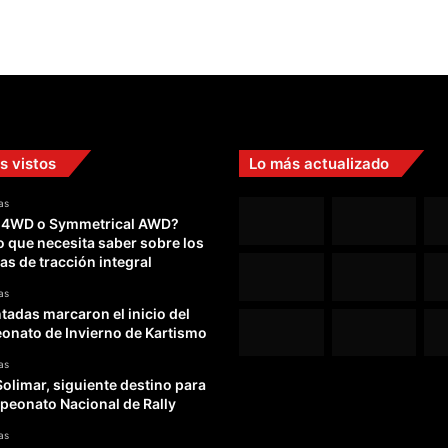
s vistos
Lo más actualizado
as
 4WD o Symmetrical AWD?
o que necesita saber sobre los
as de tracción integral
as
adas marcaron el inicio del
nato de Invierno de Kartismo
as
Solimar, siguiente destino para
peonato Nacional de Rally
as