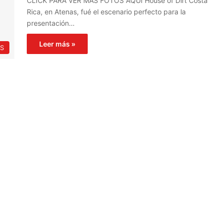
CLICK PARA VER MÁS FOTOS AQUÍ House of Dirt Costa
Rica, en Atenas, fué el escenario perfecto para la
presentación…
Leer más »
S