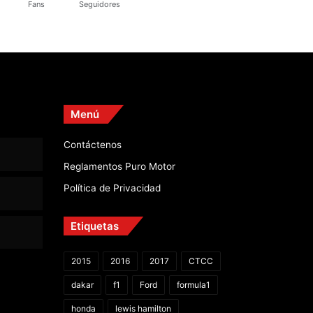
Fans
Seguidores
Menú
Contáctenos
Reglamentos Puro Motor
Política de Privacidad
Etiquetas
2015
2016
2017
CTCC
dakar
f1
Ford
formula1
honda
lewis hamilton