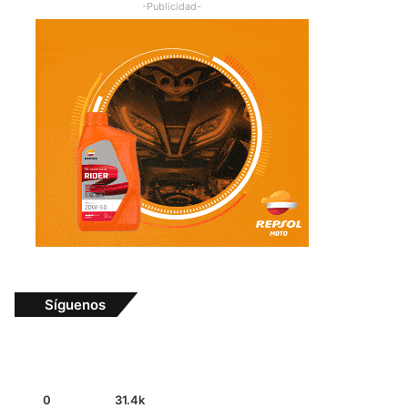
-Publicidad-
Síguenos
0
31.4k