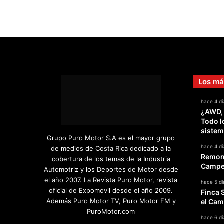
Los má
hace 4 dí
¿AWD,
Todo l
sistem
Grupo Puro Motor S.A es el mayor grupo
hace 4 dí
de medios de Costa Rica dedicado a la
Remont
cobertura de los temas de la Industria
Campeo
Automotriz y los Deportes de Motor desde
el año 2007. La Revista Puro Motor, revista
hace 5 dí
oficial de Expomovil desde el año 2009.
Finca 
Además Puro Motor TV, Puro Motor FM y
el Cam
PuroMotor.com
hace 6 dí