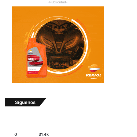
-Publicidad-
Síguenos
0
31.4k