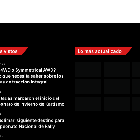
s vistos
Lo más actualizado
oras
 4WD o Symmetrical AWD?
o que necesita saber sobre los
as de tracción integral
a
adas marcaron el inicio del
nato de Invierno de Kartismo
a
Solimar, siguiente destino para
peonato Nacional de Rally
as