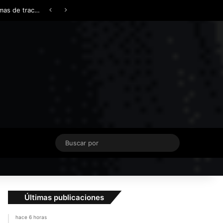
Facebook
X
YouTube
Instagram
TikTok
Acceso
Switch skin
¿AWD, 4WD o Symmetrical AWD? Todo lo que necesita saber sobre los sistemas de tracción integral
Buscar
por
Últimas publicaciones
hace 6 horas