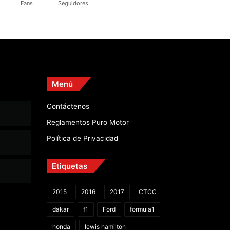
Fans
Seguidores
Menú
Contáctenos
Reglamentos Puro Motor
Política de Privacidad
Etiquetas
2015
2016
2017
CTCC
dakar
f1
Ford
formula1
honda
lewis hamilton