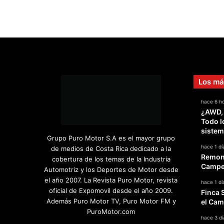
Los má
hace 6 h
¿AWD,
Todo l
sistem
Grupo Puro Motor S.A es el mayor grupo
hace 1 dí
de medios de Costa Rica dedicado a la
Remont
cobertura de los temas de la Industria
Campeo
Automotriz y los Deportes de Motor desde
el año 2007. La Revista Puro Motor, revista
hace 1 dí
oficial de Expomovil desde el año 2009.
Finca 
Además Puro Motor TV, Puro Motor FM y
el Cam
PuroMotor.com
hace 3 dí