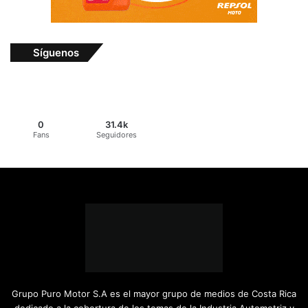
Síguenos
0
31.4k
Fans
Seguidores
Grupo Puro Motor S.A es el mayor grupo de medios de Costa Rica