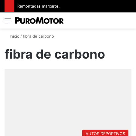
Remontadas marcaron el inicio del Campeonato de Invierno de Kartismo
Menú
Switch
B
Inicio
/
fibra de carbono
fibra de carbono
AUTOS DEPORTIVOS