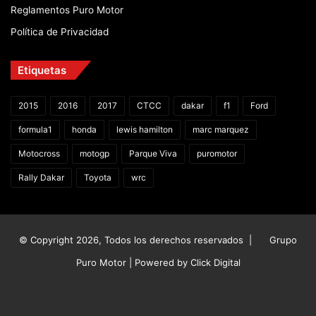
Reglamentos Puro Motor
Política de Privacidad
Etiquetas
2015
2016
2017
CTCC
dakar
f1
Ford
formula1
honda
lewis hamilton
marc marquez
Motocross
motogp
Parque Viva
puromotor
Rally Dakar
Toyota
wrc
© Copyright 2026, Todos los derechos reservados |
Grupo
Puro Motor | Powered by
Click Digital
Facebook
X
YouTube
Instagram
TikTok