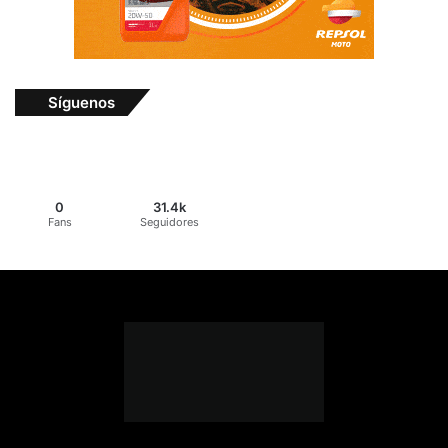
Síguenos
0
31.4k
Fans
Seguidores