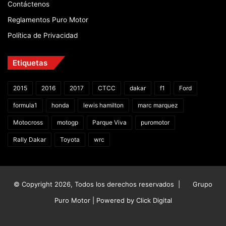
Contáctenos
Reglamentos Puro Motor
Política de Privacidad
Etiquetas
2015
2016
2017
CTCC
dakar
f1
Ford
formula1
honda
lewis hamilton
marc marquez
Motocross
motogp
Parque Viva
puromotor
Rally Dakar
Toyota
wrc
© Copyright 2026, Todos los derechos reservados |
Grupo
Puro Motor | Powered by
Click Digital
Facebook
X
YouTube
Instagram
TikTok