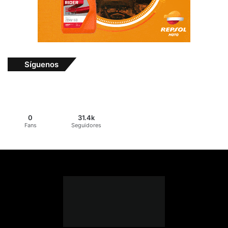
Síguenos
0
31.4k
Fans
Seguidores