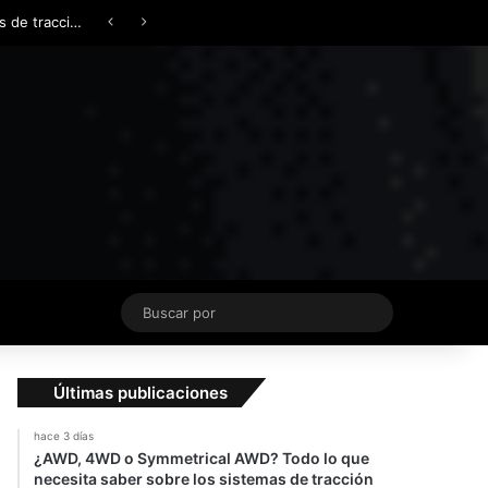
Facebook
X
YouTube
Instagram
TikTok
Acceso
Switch skin
¿AWD, 4WD o Symmetrical AWD? Todo lo que necesita saber sobre los sistemas de tracción integral
Buscar
por
Últimas publicaciones
hace 3 días
¿AWD, 4WD o Symmetrical AWD? Todo lo que
necesita saber sobre los sistemas de tracción