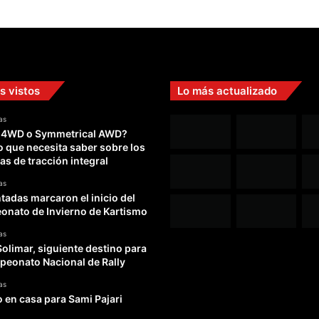
s vistos
Lo más actualizado
as
 4WD o Symmetrical AWD?
o que necesita saber sobre los
as de tracción integral
as
adas marcaron el inicio del
nato de Invierno de Kartismo
as
Solimar, siguiente destino para
peonato Nacional de Rally
as
o en casa para Sami Pajari