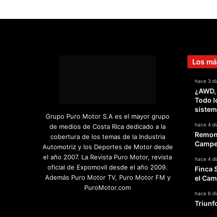
Los má
hace 3 dí
¿AWD,
Todo l
sistem
Grupo Puro Motor S.A es el mayor grupo
hace 4 dí
de medios de Costa Rica dedicado a la
Remont
cobertura de los temas de la Industria
Campeo
Automotriz y los Deportes de Motor desde
el año 2007. La Revista Puro Motor, revista
hace 4 dí
oficial de Expomovil desde el año 2009.
Finca 
Además Puro Motor TV, Puro Motor FM y
el Cam
PuroMotor.com
hace 6 dí
Triunf
Facebook
X
YouTube
Instagram
TikTok