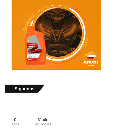
Síguenos
0
31.4k
Fans
Seguidores