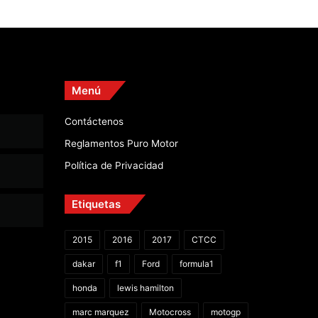
Menú
Contáctenos
Reglamentos Puro Motor
Política de Privacidad
Etiquetas
2015
2016
2017
CTCC
dakar
f1
Ford
formula1
honda
lewis hamilton
marc marquez
Motocross
motogp