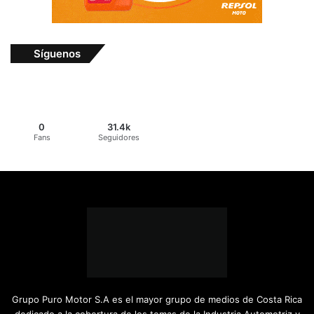
Síguenos
0
31.4k
Fans
Seguidores
Grupo Puro Motor S.A es el mayor grupo de medios de Costa Rica