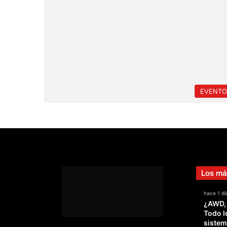
EVENTO
Los má
hace 1 dí
¿AWD,
Todo l
sistem