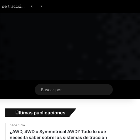
Facebook
X
YouTube
Instagram
TikTok
Acceso
Switch skin
Buscar
por
Últimas publicaciones
hace 1 día
¿AWD, 4WD o Symmetrical AWD? Todo lo que
necesita saber sobre los sistemas de tracción