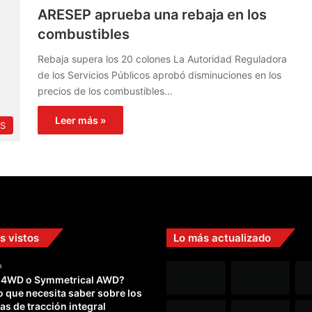
ARESEP aprueba una rebaja en los
combustibles
Rebaja supera los 20 colones La Autoridad Reguladora
de los Servicios Públicos aprobó disminuciones en los
precios de los combustibles…
Leer más »
S
s vistos
Lo más actualizado
a
 4WD o Symmetrical AWD?
o que necesita saber sobre los
as de tracción integral