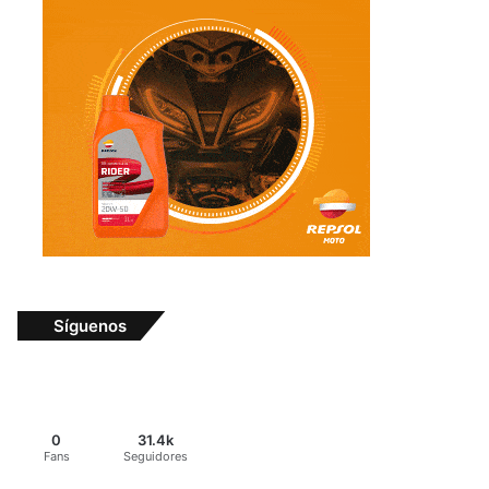
Síguenos
0
31.4k
Fans
Seguidores