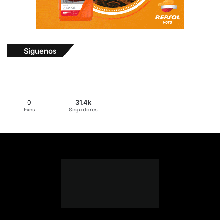
Síguenos
0
31.4k
Fans
Seguidores