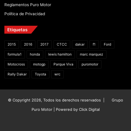
Reglamentos Puro Motor
Política de Privacidad
Etiquetas
2015
2016
2017
CTCC
dakar
f1
Ford
formula1
honda
lewis hamilton
marc marquez
Motocross
motogp
Parque Viva
puromotor
Rally Dakar
Toyota
wrc
© Copyright 2026, Todos los derechos reservados |
Grupo
Puro Motor | Powered by
Click Digital
Facebook
X
YouTube
Instagram
TikTok