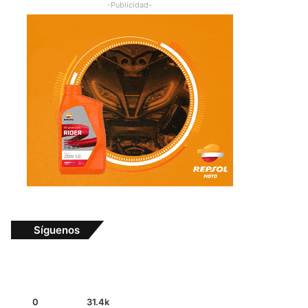
-Publicidad-
Síguenos
0
31.4k