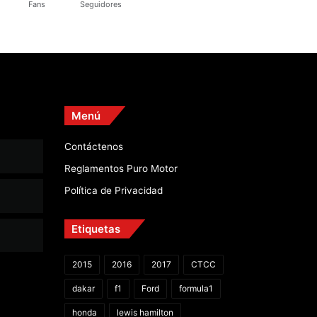
Fans
Seguidores
Menú
Contáctenos
Reglamentos Puro Motor
Política de Privacidad
Etiquetas
2015
2016
2017
CTCC
dakar
f1
Ford
formula1
honda
lewis hamilton