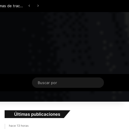
Facebook
X
YouTube
Instagram
TikTok
Acceso
Switch skin
¿AWD, 4WD o Symmetrical AWD? Todo lo que necesita saber sobre los sistemas de tracción integral
Buscar
por
Últimas publicaciones
hace 13 horas