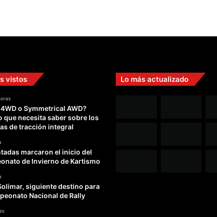
s vistos
Lo más actualizado
horas
 4WD o Symmetrical AWD?
o que necesita saber sobre los
as de tracción integral
a
adas marcaron el inicio del
nato de Invierno de Kartismo
a
Solimar, siguiente destino para
peonato Nacional de Rally
as