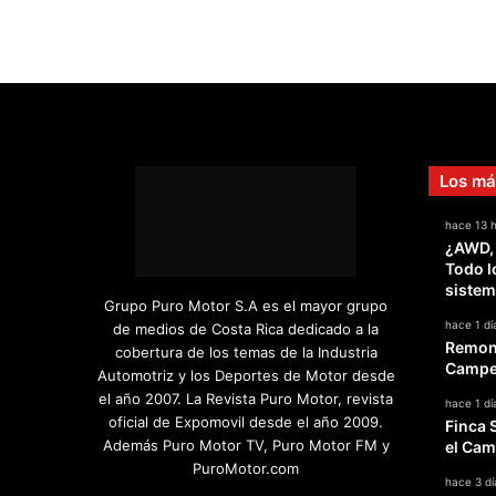
Los má
hace 13 
¿AWD,
Todo l
sistem
Grupo Puro Motor S.A es el mayor grupo
hace 1 dí
de medios de Costa Rica dedicado a la
Remont
cobertura de los temas de la Industria
Campeo
Automotriz y los Deportes de Motor desde
el año 2007. La Revista Puro Motor, revista
hace 1 dí
oficial de Expomovil desde el año 2009.
Finca 
Además Puro Motor TV, Puro Motor FM y
el Cam
PuroMotor.com
hace 3 dí