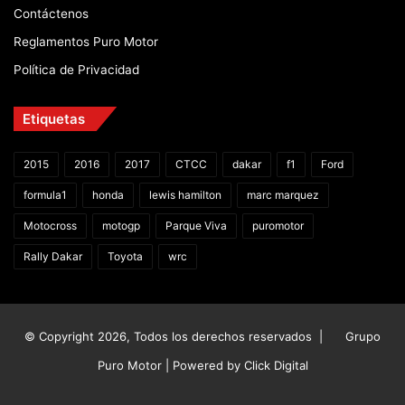
Contáctenos
Reglamentos Puro Motor
Política de Privacidad
Etiquetas
2015
2016
2017
CTCC
dakar
f1
Ford
formula1
honda
lewis hamilton
marc marquez
Motocross
motogp
Parque Viva
puromotor
Rally Dakar
Toyota
wrc
© Copyright 2026, Todos los derechos reservados |
Grupo
Puro Motor | Powered by
Click Digital