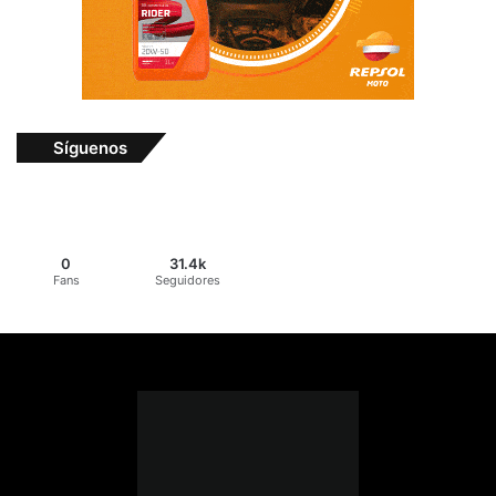
Síguenos
0
31.4k
Fans
Seguidores