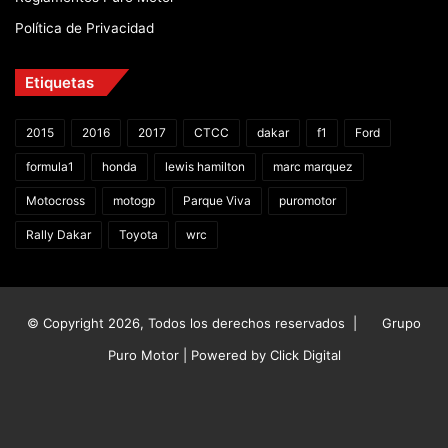
Política de Privacidad
Etiquetas
2015
2016
2017
CTCC
dakar
f1
Ford
formula1
honda
lewis hamilton
marc marquez
Motocross
motogp
Parque Viva
puromotor
Rally Dakar
Toyota
wrc
© Copyright 2026, Todos los derechos reservados |
Grupo
Puro Motor | Powered by
Click Digital
Facebook
X
YouTube
Instagram
TikTok