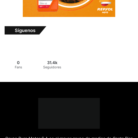
Síguenos
0
31.4k
Fans
Seguidores