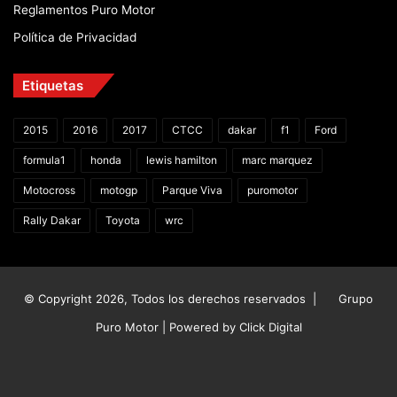
Reglamentos Puro Motor
Política de Privacidad
Etiquetas
2015
2016
2017
CTCC
dakar
f1
Ford
formula1
honda
lewis hamilton
marc marquez
Motocross
motogp
Parque Viva
puromotor
Rally Dakar
Toyota
wrc
© Copyright 2026, Todos los derechos reservados |
Grupo
Puro Motor | Powered by
Click Digital
Facebook
X
YouTube
Instagram
TikTok