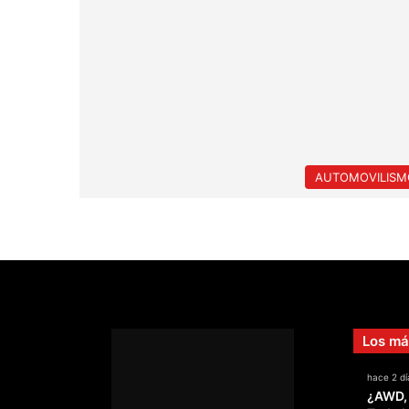
AUTOMOVILISM
Los má
hace 2 dí
¿AWD,