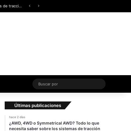
Facebook
X
YouTube
Instagram
TikTok
Acceso
Switch skin
Buscar
por
Últimas publicaciones
hace 2 días
¿AWD, 4WD o Symmetrical AWD? Todo lo que
necesita saber sobre los sistemas de tracción