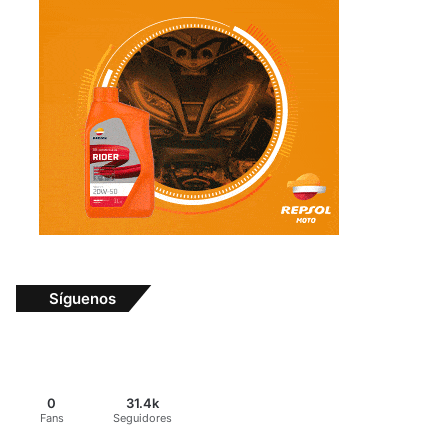
Síguenos
0
31.4k
Fans
Seguidores