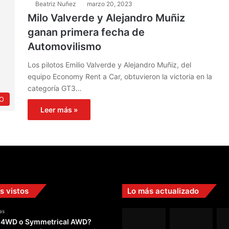
Beatriz Nuñez
marzo 20, 2023
Milo Valverde y Alejandro Muñiz
ganan primera fecha de
Automovilismo
Los pilotos Emilio Valverde y Alejandro Muñiz, del
equipo Economy Rent a Car, obtuvieron la victoria en la
categoría GT3…
O
Leer más »
s vistos
Lo más actualizado
as
 4WD o Symmetrical AWD?