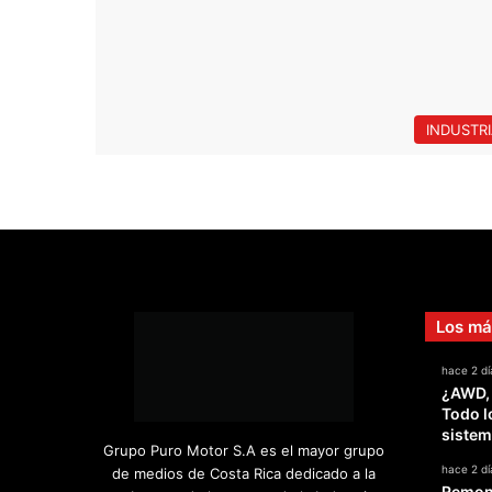
INDUSTR
Los má
hace 2 dí
¿AWD,
Todo l
sistem
Grupo Puro Motor S.A es el mayor grupo
hace 2 dí
de medios de Costa Rica dedicado a la
Remont