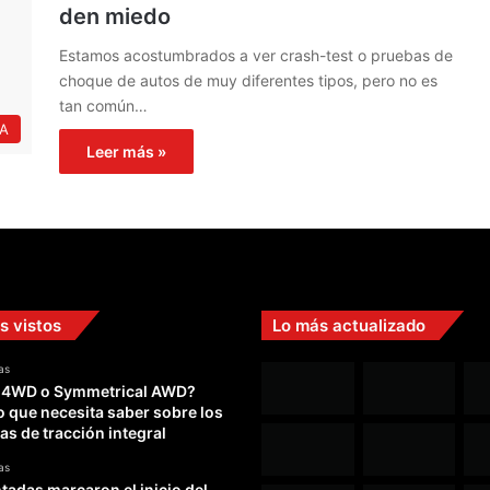
den miedo
Estamos acostumbrados a ver crash-test o pruebas de
choque de autos de muy diferentes tipos, pero no es
tan común…
IA
Leer más »
s vistos
Lo más actualizado
as
 4WD o Symmetrical AWD?
o que necesita saber sobre los
as de tracción integral
as
adas marcaron el inicio del