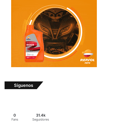
Síguenos
0
31.4k
Fans
Seguidores