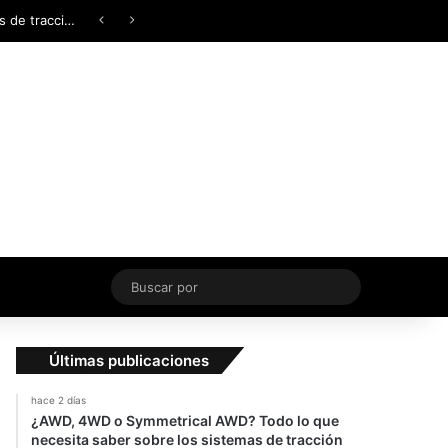
Facebook
X
YouTube
Instagram
TikTok
Acceso
Switch skin
¿AWD, 4WD o Symmetrical AWD? Todo lo que necesita saber sobre los sistemas de tracción integral
Buscar
por
Últimas publicaciones
hace 2 días
¿AWD, 4WD o Symmetrical AWD? Todo lo que
necesita saber sobre los sistemas de tracción