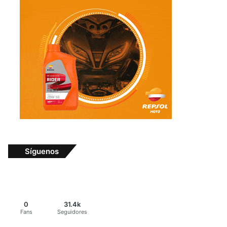
Síguenos
0
31.4k
Fans
Seguidores