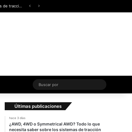
Facebook
X
YouTube
Instagram
TikTok
Acceso
Switch skin
Buscar
por
Últimas publicaciones
hace 3 días
¿AWD, 4WD o Symmetrical AWD? Todo lo que
necesita saber sobre los sistemas de tracción