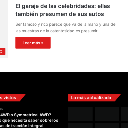
El garaje de las celebridades: ellas
también presumen de sus autos
Ser famoso y rico parece que va de la mano y una de
las muestras de la ostentosidad es presumir…
Leer más »
O
s vistos
Lo más actualizado
as
 4WD o Symmetrical AWD?
o que necesita saber sobre los
as de tracción integral