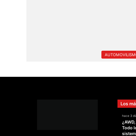
AUTOMOVILISM
Los má
hace 3 dí
¿AWD,
Todo l
sistem