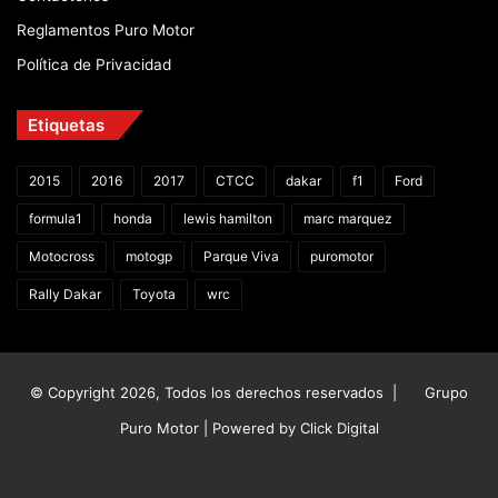
Reglamentos Puro Motor
Política de Privacidad
Etiquetas
2015
2016
2017
CTCC
dakar
f1
Ford
formula1
honda
lewis hamilton
marc marquez
Motocross
motogp
Parque Viva
puromotor
Rally Dakar
Toyota
wrc
© Copyright 2026, Todos los derechos reservados |
Grupo
Puro Motor | Powered by
Click Digital
Facebook
X
YouTube
Instagram
TikTok