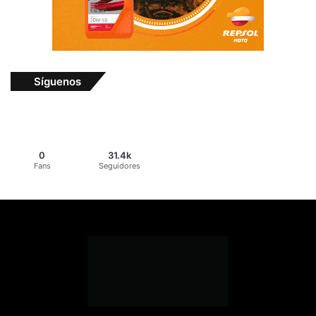
Síguenos
0
31.4k
Fans
Seguidores