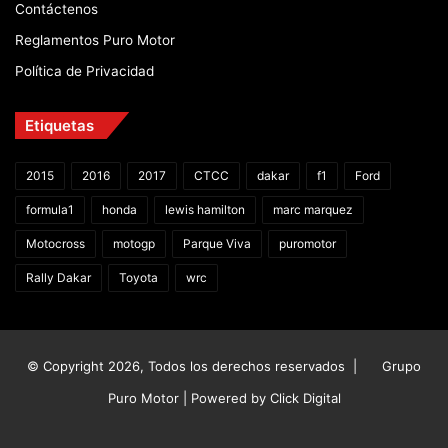
Contáctenos
Reglamentos Puro Motor
Política de Privacidad
Etiquetas
2015
2016
2017
CTCC
dakar
f1
Ford
formula1
honda
lewis hamilton
marc marquez
Motocross
motogp
Parque Viva
puromotor
Rally Dakar
Toyota
wrc
© Copyright 2026, Todos los derechos reservados |
Grupo
Puro Motor | Powered by
Click Digital
Facebook
X
YouTube
Instagram
TikTok