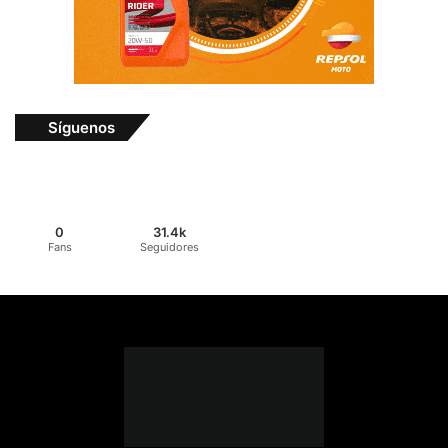
Síguenos
0
31.4k
Fans
Seguidores