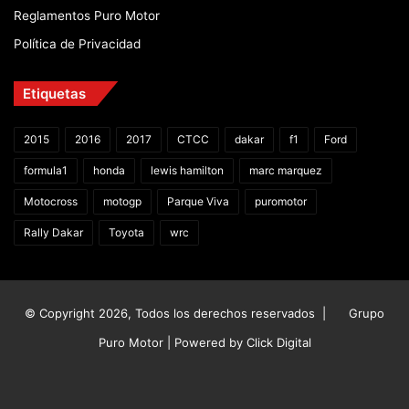
Reglamentos Puro Motor
Política de Privacidad
Etiquetas
2015
2016
2017
CTCC
dakar
f1
Ford
formula1
honda
lewis hamilton
marc marquez
Motocross
motogp
Parque Viva
puromotor
Rally Dakar
Toyota
wrc
© Copyright 2026, Todos los derechos reservados |
Grupo
Puro Motor | Powered by
Click Digital
Facebook
X
YouTube
Instagram
TikTok