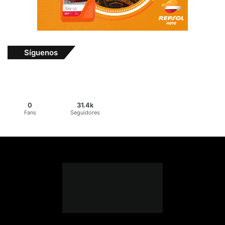
Síguenos
0
31.4k
Fans
Seguidores