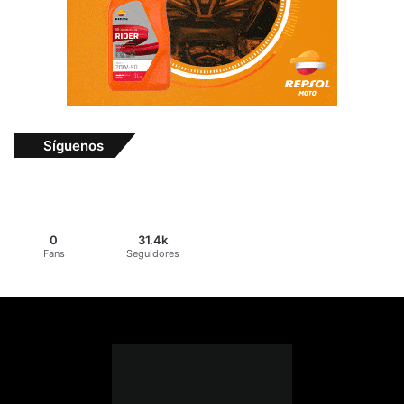
Síguenos
0
31.4k
Fans
Seguidores