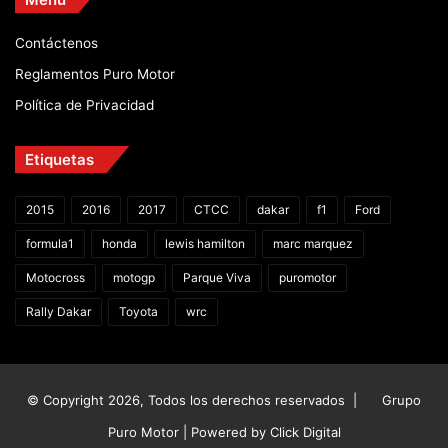
Contáctenos
Reglamentos Puro Motor
Política de Privacidad
Etiquetas
2015
2016
2017
CTCC
dakar
f1
Ford
formula1
honda
lewis hamilton
marc marquez
Motocross
motogp
Parque Viva
puromotor
Rally Dakar
Toyota
wrc
© Copyright 2026, Todos los derechos reservados |
Grupo
Puro Motor | Powered by
Click Digital