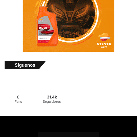
Síguenos
0
31.4k
Fans
Seguidores