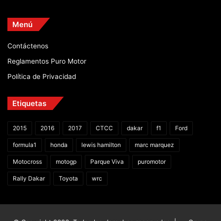
Menú
Contáctenos
Reglamentos Puro Motor
Política de Privacidad
Etiquetas
2015
2016
2017
CTCC
dakar
f1
Ford
formula1
honda
lewis hamilton
marc marquez
Motocross
motogp
Parque Viva
puromotor
Rally Dakar
Toyota
wrc