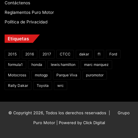
Contáctenos
Reglamentos Puro Motor
Política de Privacidad
Etiquetas
2015
2016
2017
CTCC
dakar
f1
Ford
formula1
honda
lewis hamilton
marc marquez
Motocross
motogp
Parque Viva
puromotor
Rally Dakar
Toyota
wrc
© Copyright 2026, Todos los derechos reservados |
Grupo
Puro Motor | Powered by
Click Digital
Facebook
X
YouTube
Instagram
TikTok