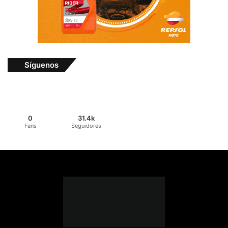
Síguenos
0
31.4k
Fans
Seguidores