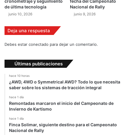
cronometraje y seguimiento
fecha del Campeonato
c
de última tecnología
Nacional de Rally
i
junio 10, 2026
junio 9, 2026
m
a
Deja una respuesta
Debes estar conectado para dejar un comentario.
Últimas publicaciones
hace 10 horas
¿AWD, 4WD o Symmetrical AWD? Todo lo que necesita
saber sobre los sistemas de tracción integral
hace 1 día
Remontadas marcaron el inicio del Campeonato de
Invierno de Kartismo
hace 1 día
Finca Solimar, siguiente destino para el Campeonato
Nacional de Rally