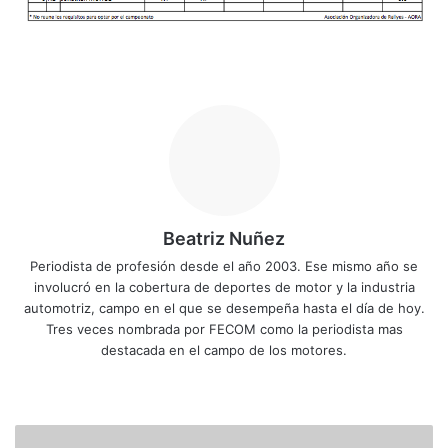
Beatriz Nuñez
Periodista de profesión desde el año 2003. Ese mismo año se
involucró en la cobertura de deportes de motor y la industria
automotriz, campo en el que se desempeña hasta el día de hoy.
Tres veces nombrada por FECOM como la periodista mas
destacada en el campo de los motores.
Siti
Fa
X
Yo
Ins
o
ce
uT
tag
we
bo
ub
ra
L