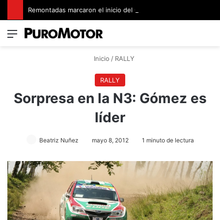
Remontadas marcaron el inicio del Campeonato de Invierno de Kartismo
Menú
Switch
B
Inicio
/
RALLY
RALLY
Sorpresa en la N3: Gómez es
líder
Beatriz Nuñez
mayo 8, 2012
1 minuto de lectura