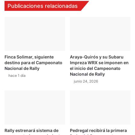
i
p
Publicaciones relacionadas
d
l
a
i
d
n
y
a
e
s
s
l
t
o
a
e
Finca Solimar, siguiente
Araya-Quirós y su Subaru
r
s
destino para el Campeonato
Impreza WRX se imponen en
á
p
Nacional de Rally
el inicio del Campeonato
e
e
Nacional de Rally
hace 1 día
n
r
junio 24, 2026
G
a
r
n
e
e
c
n
i
L
a
a
G
u
Rally estrenará sistema de
Pedregal recibirá la primera
á