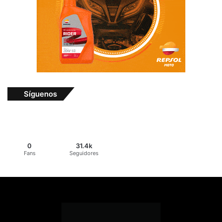
Síguenos
0
31.4k
Fans
Seguidores