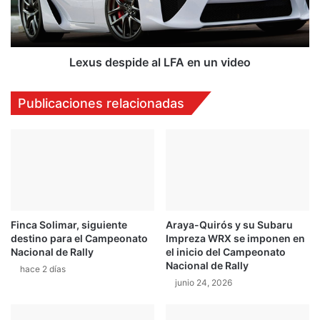
d
d
e
e
s
C
p
a
i
Lexus despide al LFA en un video
n
d
a
e
Publicaciones relacionadas
d
a
á
l
2
L
0
F
1
A
3
e
:
n
L
u
Finca Solimar, siguiente
Araya-Quirós y su Subaru
a
n
destino para el Campeonato
Impreza WRX se imponen en
l
v
Nacional de Rally
el inicio del Campeonato
l
i
Nacional de Rally
hace 2 días
u
d
junio 24, 2026
v
e
i
o
a