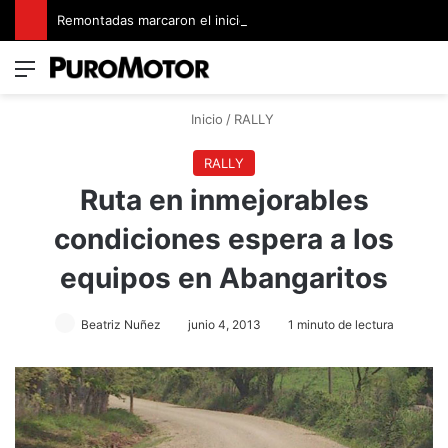
Remontadas marcaron el inicio del Campeonato de Invierno de Kartismo
Menú
Switch
B
Inicio
/
RALLY
RALLY
Ruta en inmejorables
condiciones espera a los
equipos en Abangaritos
Beatriz Nuñez
junio 4, 2013
1 minuto de lectura