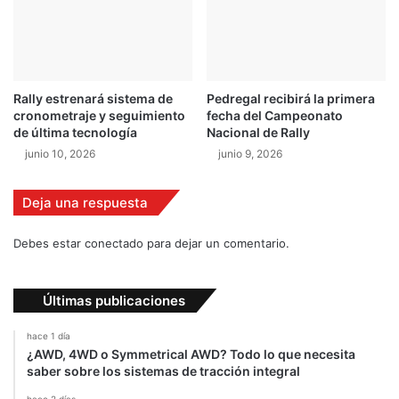
y
P
i
r
e
Rally estrenará sistema de
Pedregal recibirá la primera
l
cronometraje y seguimiento
fecha del Campeonato
l
de última tecnología
Nacional de Rally
i
junio 10, 2026
junio 9, 2026
,
c
l
Deja una respuesta
a
v
Debes estar conectado para dejar un comentario.
e
s
e
Últimas publicaciones
n
l
hace 1 día
a
¿AWD, 4WD o Symmetrical AWD? Todo lo que necesita
e
saber sobre los sistemas de tracción integral
c
hace 2 días