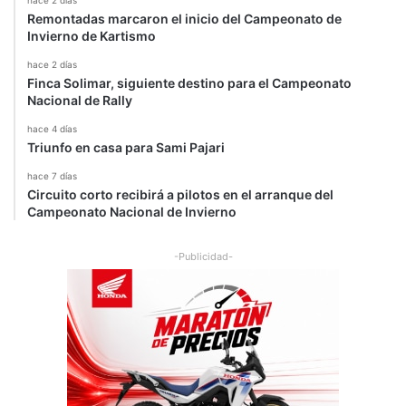
u
Remontadas marcaron el inicio del Campeonato de
a
Invierno de Kartismo
c
i
hace 2 días
ó
Finca Solimar, siguiente destino para el Campeonato
Nacional de Rally
n
hace 4 días
Triunfo en casa para Sami Pajari
hace 7 días
Circuito corto recibirá a pilotos en el arranque del
Campeonato Nacional de Invierno
-Publicidad-