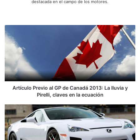
destacada en el campo de los motores.
Siti
Fa
X
Yo
Ins
o
ce
uT
tag
we
bo
ub
ra
A
b
ok
e
m
r
t
í
c
u
l
o
P
r
Artículo Previo al GP de Canadá 2013: La lluvia y
e
Pirelli, claves en la ecuación
v
i
L
o
e
a
x
l
u
G
s
P