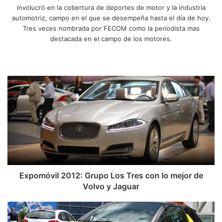
involucró en la cobertura de deportes de motor y la industria
automotriz, campo en el que se desempeña hasta el día de hoy.
Tres veces nombrada por FECOM como la periodista mas
destacada en el campo de los motores.
Siti
Fa
X
Yo
Ins
o
ce
uT
tag
we
bo
ub
ra
E
b
ok
e
m
x
p
o
m
ó
v
i
l
2
Expomóvil 2012: Grupo Los Tres con lo mejor de
0
Volvo y Jaguar
1
2
E
:
x