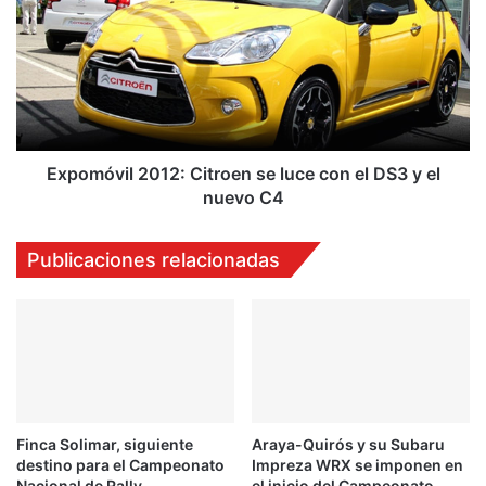
G
p
r
o
u
m
p
ó
o
v
L
i
o
l
s
2
Expomóvil 2012: Citroen se luce con el DS3 y el
T
0
nuevo C4
r
1
e
2
Publicaciones relacionadas
s
:
c
C
o
i
n
t
l
r
o
o
m
e
e
n
j
Finca Solimar, siguiente
Araya-Quirós y su Subaru
s
destino para el Campeonato
Impreza WRX se imponen en
o
e
Nacional de Rally
el inicio del Campeonato