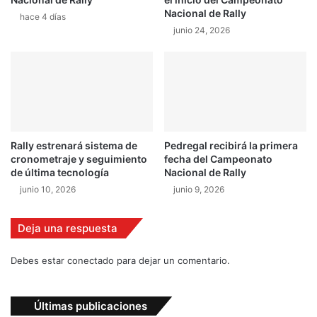
r
l
Nacional de Rally
d
hace 4 días
u
junio 24, 2026
e
c
V
e
o
c
l
o
v
n
o
e
y
l
J
D
Rally estrenará sistema de
Pedregal recibirá la primera
a
S
cronometraje y seguimiento
fecha del Campeonato
g
3
de última tecnología
Nacional de Rally
u
y
junio 10, 2026
junio 9, 2026
a
e
r
l
n
Deja una respuesta
u
e
Debes estar conectado para dejar un comentario.
v
o
C
Últimas publicaciones
4