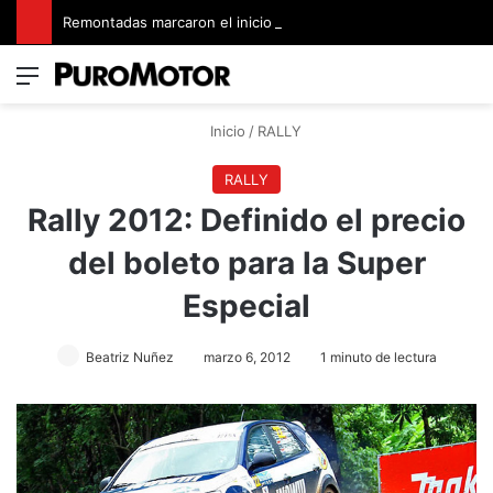
Remontadas marcaron el inicio del Campeonato de Invierno de Kartismo
Menú
Switch
B
Inicio
/
RALLY
RALLY
Rally 2012: Definido el precio
del boleto para la Super
Especial
Beatriz Nuñez
marzo 6, 2012
1 minuto de lectura