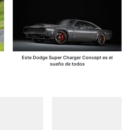
E
s
t
e
D
o
d
g
e
S
Este Dodge Super Charger Concept es el
u
sueño de todos
p
e
r
C
h
a
r
g
e
r
C