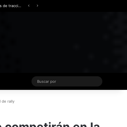
Facebook
X
YouTube
Instagram
TikTok
Acceso
Switch skin
Buscar
por
 de rally
ue competirán en la