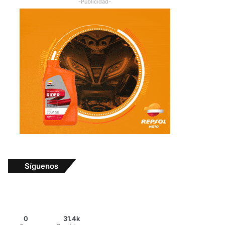
-Publicidad-
Síguenos
0
31.4k