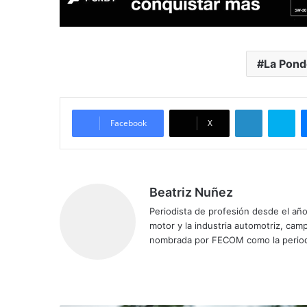
La Pond
LinkedIn
Skype
Facebook
X
Beatriz Nuñez
Periodista de profesión desde el añ
motor y la industria automotriz, ca
nombrada por FECOM como la period
Siti
Fa
X
Yo
Ins
o
ce
uT
tag
we
bo
ub
ra