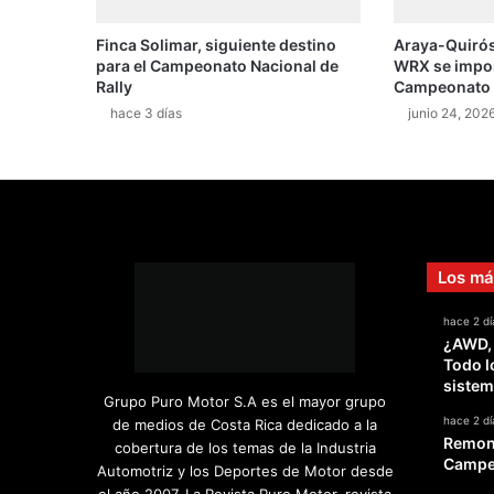
a
Finca Solimar, siguiente destino
Araya-Quirós
c
para el Campeonato Nacional de
WRX se impone
a
Rally
Campeonato N
r
hace 3 días
junio 24, 202
r
e
r
a
d
e
k
Los má
a
r
hace 2 dí
t
¿AWD,
s
Todo l
e
sistem
l
Grupo Puro Motor S.A es el mayor grupo
é
hace 2 dí
de medios de Costa Rica dedicado a la
c
Remont
cobertura de los temas de la Industria
t
Campeo
Automotriz y los Deportes de Motor desde
r
el año 2007. La Revista Puro Motor, revista