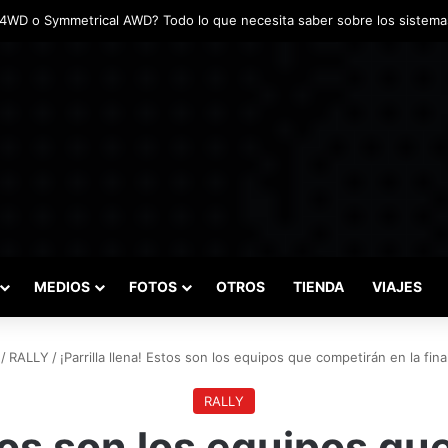
adas marcaron el inicio del Campeonato de Invierno de Kartismo
MEDIOS
FOTOS
OTROS
TIENDA
VIAJES
/
RALLY
/
¡Parrilla llena! Estos son los equipos que competirán en la final
RALLY
stos son los equipos q