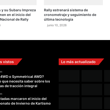
o
 y su Subaru Impreza
Rally estrenará sistema de
n
n en el inicio del
cronometraje y seguimiento de
c
acional de Rally
última tecnología
e
6
junio 10, 2026
p
t
e
s
e
l
s
s vistos
Lo más actualizado
u
e
as
ñ
 4WD o Symmetrical AWD?
o
o que necesita saber sobre los
d
as de tracción integral
e
t
as
o
adas marcaron el inicio del
d
nato de Invierno de Kartismo
o