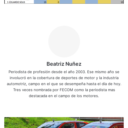
Beatriz Nuñez
Periodista de profesión desde el año 2003. Ese mismo año se
involucró en la cobertura de deportes de motor y la industria
automotriz, campo en el que se desempeña hasta el día de hoy.
Tres veces nombrada por FECOM como la periodista mas
destacada en el campo de los motores.
Siti
Fa
X
Yo
Ins
o
ce
uT
tag
we
bo
ub
ra
C
b
ok
e
m
O