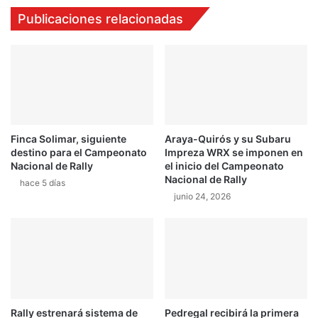
D
r
Publicaciones relacionadas
E
p
O
a
S
r
-
a
T
l
e
o
r
s
c
t
Finca Solimar, siguiente
Araya-Quirós y su Subaru
e
i
destino para el Campeonato
Impreza WRX se imponen en
r
c
Nacional de Rally
el inicio del Campeonato
M
o
Nacional de Rally
hace 5 días
O
s
junio 24, 2026
T
e
O
n
R
E
S
s
H
t
O
a
W
d
o
Rally estrenará sistema de
Pedregal recibirá la primera