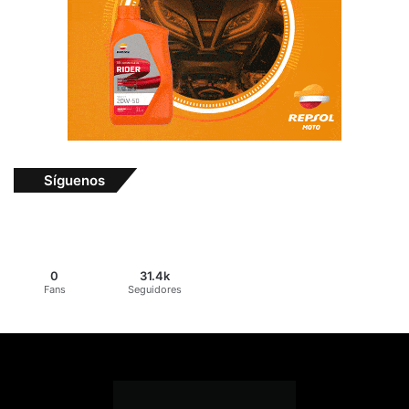
Síguenos
0
31.4k
Fans
Seguidores