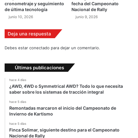
s
cronometraje y seguimiento
fecha del Campeonato
U
de última tecnología
Nacional de Rally
n
junio 10, 2026
junio 9, 2026
i
d
o
Deja una respuesta
s
Debes estar conectado para dejar un comentario.
Últimas publicaciones
hace 4 días
¿AWD, 4WD o Symmetrical AWD? Todo lo que necesita
saber sobre los sistemas de tracción integral
hace 5 días
Remontadas marcaron el inicio del Campeonato de
Invierno de Kartismo
hace 5 días
Finca Solimar, siguiente destino para el Campeonato
Nacional de Rally