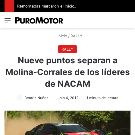
Remontadas marcaron el inicio del Campeonato de Invierno de Kartismo
Menú
Switch
B
Inicio
/
RALLY
RALLY
Nueve puntos separan a
Molina-Corrales de los líderes
de NACAM
Beatriz Nuñez
junio 4, 2012
1 minuto de lectura