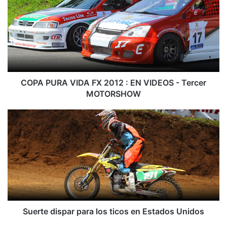
P
A
P
U
R
A
V
I
COPA PURA VIDA FX 2012 : EN VIDEOS - Tercer
D
MOTORSHOW
A
F
S
X
u
2
e
0
r
1
t
2
e
:
d
E
i
N
s
V
p
Suerte dispar para los ticos en Estados Unidos
I
a