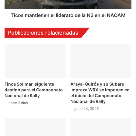
s
n
a
t
y
i
Ticos mantienen el liderato de la N3 en el NACAM
c
e
o
n
Publicaciones relacionadas
n
e
s
n
i
e
g
l
u
l
e
i
v
d
i
e
Finca Solimar, siguiente
Araya-Quirós y su Subaru
c
r
destino para el Campeonato
Impreza WRX se imponen en
t
a
Nacional de Rally
el inicio del Campeonato
o
t
Nacional de Rally
hace 2 días
r
o
junio 24, 2026
i
d
a
e
y
l
r
a
é
N