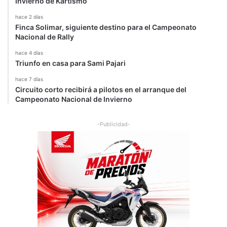
Invierno de Kartismo
1
3
hace 2 días
Finca Solimar, siguiente destino para el Campeonato
Nacional de Rally
hace 4 días
Triunfo en casa para Sami Pajari
hace 7 días
Circuito corto recibirá a pilotos en el arranque del
Campeonato Nacional de Invierno
-Publicidad-