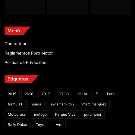
Menú
Contáctenos
Reglamentos Puro Motor
Política de Privacidad
Etiquetas
2015
2016
2017
CTCC
dakar
f1
Ford
formula1
honda
lewis hamilton
marc marquez
Motocross
motogp
Parque Viva
puromotor
Rally Dakar
Toyota
wrc