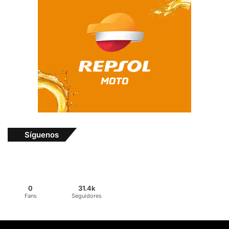
Síguenos
0
31.4k
Fans
Seguidores