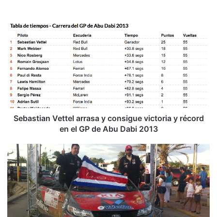
S
e
b
a
s
t
i
a
n
V
Sebastian Vettel arrasa y consigue victoria y récord
e
en el GP de Abu Dabi 2013
t
t
T
e
i
l
c
a
o
r
s
r
m
a
a