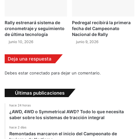
c
3
o
e
r
n
Rally estrenará sistema de
Pedregal recibirá la primera
d
e
cronometraje y seguimiento
fecha del Campeonato
e
l
de última tecnología
Nacional de Rally
n
N
junio 10, 2026
junio 9, 2026
e
A
l
C
G
A
Deja una respuesta
P
M
d
Debes estar conectado para dejar un comentario.
e
A
b
Últimas publicaciones
u
D
hace 24 horas
a
¿AWD, 4WD o Symmetrical AWD? Todo lo que necesita
b
saber sobre los sistemas de tracción integral
i
hace 2 días
2
Remontadas marcaron el inicio del Campeonato de
0