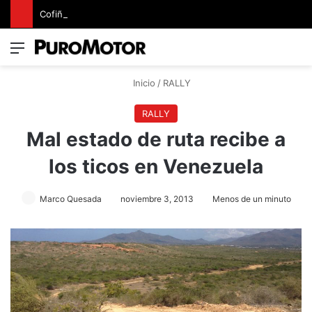
Cofiño eleva su apuesta premium con la representación exclusiva de Jaguar Land Rover en Costa Rica
Menú
Switch
B
Inicio
/
RALLY
RALLY
Mal estado de ruta recibe a
los ticos en Venezuela
Marco Quesada
noviembre 3, 2013
Menos de un minuto