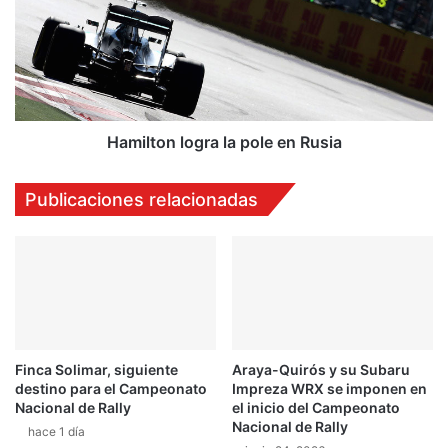
c
i
a
l
n
t
o
o
n
l
o
Hamilton logra la pole en Rusia
g
r
Publicaciones relacionadas
a
l
a
p
o
l
e
e
Finca Solimar, siguiente
Araya-Quirós y su Subaru
n
destino para el Campeonato
Impreza WRX se imponen en
R
Nacional de Rally
el inicio del Campeonato
u
Nacional de Rally
hace 1 día
s