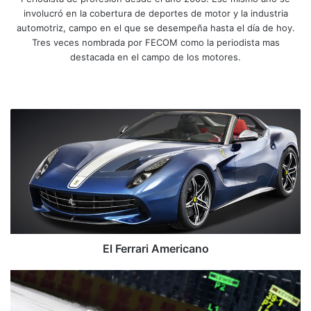
involucró en la cobertura de deportes de motor y la industria
automotriz, campo en el que se desempeña hasta el día de hoy.
Tres veces nombrada por FECOM como la periodista mas
destacada en el campo de los motores.
Siti
Fa
X
Yo
Ins
o
ce
uT
tag
we
bo
ub
ra
E
b
ok
e
m
l
F
e
r
r
a
r
i
A
El Ferrari Americano
m
e
H
r
a
i
m