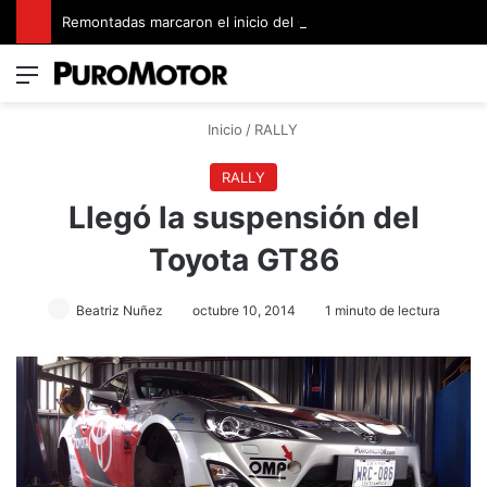
Remontadas marcaron el inicio del Campeonato de Invierno de Kartismo
Menú
Switch
B
Inicio
/
RALLY
RALLY
Llegó la suspensión del
Toyota GT86
Beatriz Nuñez
octubre 10, 2014
1 minuto de lectura