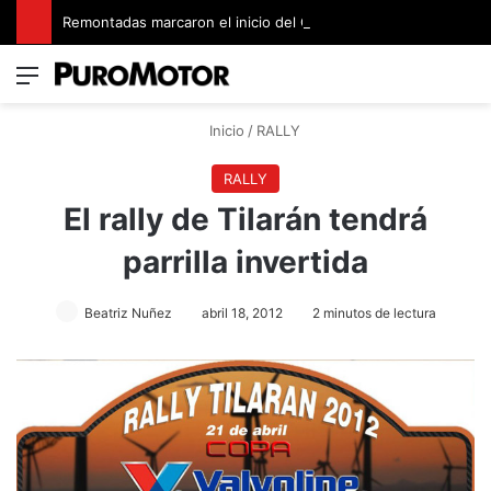
Remontadas marcaron el inicio del Campeonato de Invierno de Kartismo
Menú
Switch
B
Inicio
/
RALLY
RALLY
El rally de Tilarán tendrá
parrilla invertida
Beatriz Nuñez
abril 18, 2012
2 minutos de lectura