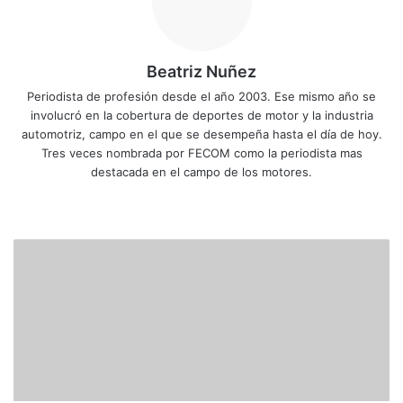
Beatriz Nuñez
Periodista de profesión desde el año 2003. Ese mismo año se
involucró en la cobertura de deportes de motor y la industria
automotriz, campo en el que se desempeña hasta el día de hoy.
Tres veces nombrada por FECOM como la periodista mas
destacada en el campo de los motores.
Siti
Fa
X
Yo
Ins
o
ce
uT
tag
we
bo
ub
ra
S
b
ok
e
m
o
r
d
o
s
e
p
a