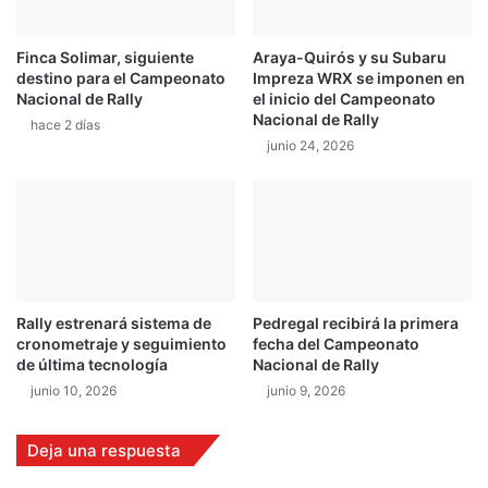
r
r
g
e
Finca Solimar, siguiente
Araya-Quirós y su Subaru
e
l
destino para el Campeonato
Impreza WRX se imponen en
n
a
Nacional de Rally
el inicio del Campeonato
t
c
Nacional de Rally
hace 2 días
i
i
junio 24, 2026
n
ó
a
n
c
o
r
t
a
t
Rally estrenará sistema de
Pedregal recibirá la primera
i
cronometraje y seguimiento
fecha del Campeonato
e
de última tecnología
Nacional de Rally
n
junio 10, 2026
junio 9, 2026
e
n
l
Deja una respuesta
a