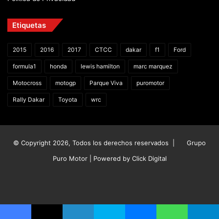
Etiquetas
2015
2016
2017
CTCC
dakar
f1
Ford
formula1
honda
lewis hamilton
marc marquez
Motocross
motogp
Parque Viva
puromotor
Rally Dakar
Toyota
wrc
© Copyright 2026, Todos los derechos reservados |
Grupo
Puro Motor | Powered by
Click Digital
Facebook
X
YouTube
Instagram
TikTok