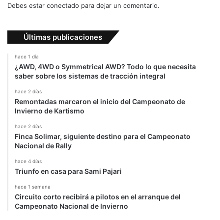
s
Debes estar conectado para dejar un comentario.
d
e
g
Últimas publicaciones
a
n
hace 1 día
a
¿AWD, 4WD o Symmetrical AWD? Todo lo que necesita
r
saber sobre los sistemas de tracción integral
hace 2 días
Remontadas marcaron el inicio del Campeonato de
Invierno de Kartismo
hace 2 días
Finca Solimar, siguiente destino para el Campeonato
Nacional de Rally
hace 4 días
Triunfo en casa para Sami Pajari
hace 1 semana
Circuito corto recibirá a pilotos en el arranque del
Campeonato Nacional de Invierno