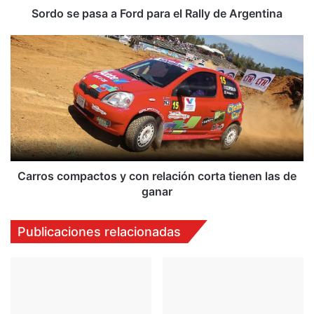
s
Sordo se pasa a Ford para el Rally de Argentina
a
a
C
F
a
o
r
r
r
d
o
p
s
a
c
r
o
a
m
e
p
Carros compactos y con relación corta tienen las de
l
a
ganar
R
c
a
t
Publicaciones relacionadas
l
o
l
s
y
y
d
c
e
o
A
n