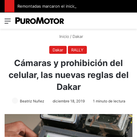
Remontadas marcaron el inicio del Campeonato de Invierno de Kartismo
Menú
Switch
B
Inicio
/
Dakar
Dakar
RALLY
Cámaras y prohibición del
celular, las nuevas reglas del
Dakar
Beatriz Nuñez
diciembre 18, 2019
1 minuto de lectura