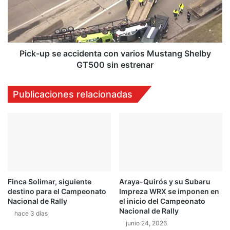
m
u
é
p
r
s
i
e
c
a
Pick-up se accidenta con varios Mustang Shelby
a
c
GT500 sin estrenar
s
c
y
i
Publicaciones relacionadas
a
d
t
e
i
n
e
t
n
a
e
c
f
o
e
n
c
Finca Solimar, siguiente
Araya-Quirós y su Subaru
v
destino para el Campeonato
Impreza WRX se imponen en
h
a
Nacional de Rally
el inicio del Campeonato
a
r
Nacional de Rally
d
hace 3 días
i
junio 24, 2026
e
o