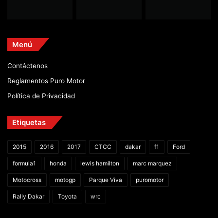
Menú
Contáctenos
Reglamentos Puro Motor
Política de Privacidad
Etiquetas
2015
2016
2017
CTCC
dakar
f1
Ford
formula1
honda
lewis hamilton
marc marquez
Motocross
motogp
Parque Viva
puromotor
Rally Dakar
Toyota
wrc