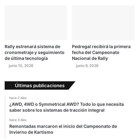
i
s
n
M
i
u
c
s
i
t
o
a
n
Rally estrenará sistema de
Pedregal recibirá la primera
g
cronometraje y seguimiento
fecha del Campeonato
S
de última tecnología
Nacional de Rally
h
junio 10, 2026
junio 9, 2026
e
l
b
Últimas publicaciones
y
G
hace 2 días
T
¿AWD, 4WD o Symmetrical AWD? Todo lo que necesita
5
saber sobre los sistemas de tracción integral
0
hace 3 días
0
Remontadas marcaron el inicio del Campeonato de
s
Invierno de Kartismo
i