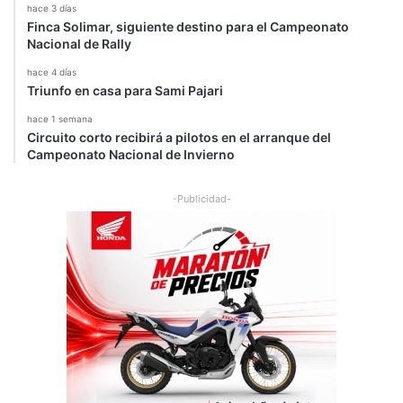
n
hace 3 días
e
Finca Solimar, siguiente destino para el Campeonato
s
Nacional de Rally
t
hace 4 días
r
Triunfo en casa para Sami Pajari
e
n
hace 1 semana
a
Circuito corto recibirá a pilotos en el arranque del
Campeonato Nacional de Invierno
r
-Publicidad-