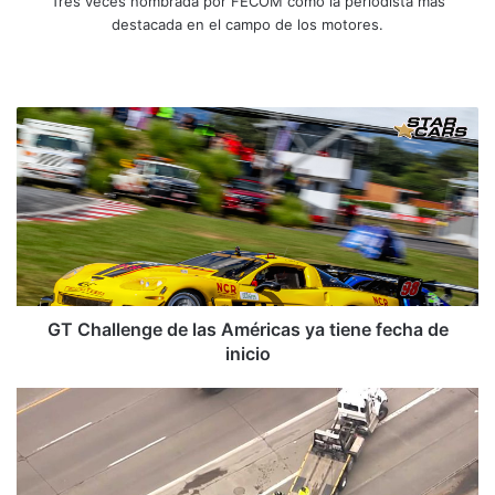
Tres veces nombrada por FECOM como la periodista mas
destacada en el campo de los motores.
Siti
Fa
X
Yo
Ins
o
ce
uT
tag
we
bo
ub
ra
G
b
ok
e
m
T
C
h
a
l
l
e
n
g
GT Challenge de las Américas ya tiene fecha de
e
inicio
d
e
P
l
i
a
c
s
k
A
-