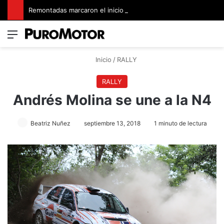
Remontadas marcaron el inicio del Campeonato de Invierno de Kartismo
Menú
Switch
B
Inicio
/
RALLY
RALLY
Andrés Molina se une a la N4
Beatriz Nuñez
septiembre 13, 2018
1 minuto de lectura