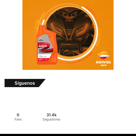
Síguenos
0
31.4k
Fans
Seguidores