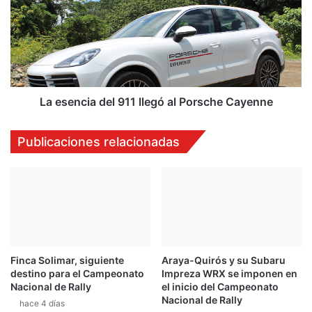
m
s
a
e
f
n
e
c
c
i
h
a
a
d
La esencia del 911 llegó al Porsche Cayenne
d
e
e
l
Publicaciones relacionadas
D
9
r
1
i
1
f
l
t
l
e
g
ó
Finca Solimar, siguiente
Araya-Quirós y su Subaru
a
destino para el Campeonato
Impreza WRX se imponen en
l
Nacional de Rally
el inicio del Campeonato
P
Nacional de Rally
hace 4 días
o