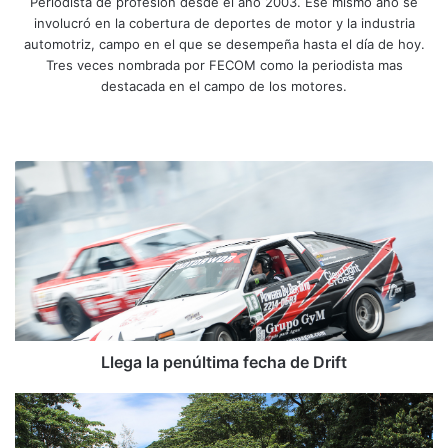
Periodista de profesión desde el año 2003. Ese mismo año se
involucró en la cobertura de deportes de motor y la industria
automotriz, campo en el que se desempeña hasta el día de hoy.
Tres veces nombrada por FECOM como la periodista mas
destacada en el campo de los motores.
Siti
Fa
X
Yo
Ins
o
ce
uT
tag
we
bo
ub
ra
L
b
ok
e
m
l
e
g
a
l
a
p
e
n
Llega la penúltima fecha de Drift
ú
l
L
t
a
i
e