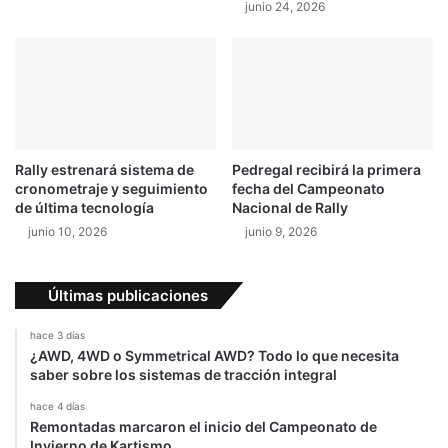
junio 24, 2026
r
s
c
h
e
C
a
y
Rally estrenará sistema de
Pedregal recibirá la primera
e
cronometraje y seguimiento
fecha del Campeonato
n
de última tecnología
Nacional de Rally
n
junio 10, 2026
junio 9, 2026
e
Últimas publicaciones
hace 3 días
¿AWD, 4WD o Symmetrical AWD? Todo lo que necesita
saber sobre los sistemas de tracción integral
hace 4 días
Remontadas marcaron el inicio del Campeonato de
Invierno de Kartismo