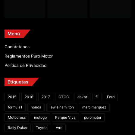
Menú
Contáctenos
Reglamentos Puro Motor
Política de Privacidad
Etiquetas
2015
2016
2017
CTCC
dakar
f1
Ford
formula1
honda
lewis hamilton
marc marquez
Motocross
motogp
Parque Viva
puromotor
Rally Dakar
Toyota
wrc