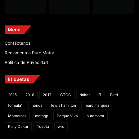
Menú
Contáctenos
Reglamentos Puro Motor
Política de Privacidad
Etiquetas
2015
2016
2017
CTCC
dakar
f1
Ford
formula1
honda
lewis hamilton
marc marquez
Motocross
motogp
Parque Viva
puromotor
Rally Dakar
Toyota
wrc