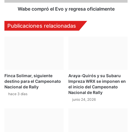
s
r
q
ó
Wabe compró el Evo y regresa oficialmente
u
e
e
l
Publicaciones relacionadas
d
E
ó
v
i
o
n
y
c
r
o
e
n
g
c
r
Finca Solimar, siguiente
Araya-Quirós y su Subaru
l
e
destino para el Campeonato
Impreza WRX se imponen en
u
s
Nacional de Rally
el inicio del Campeonato
s
a
Nacional de Rally
hace 3 días
a
o
junio 24, 2026
f
i
c
i
a
l