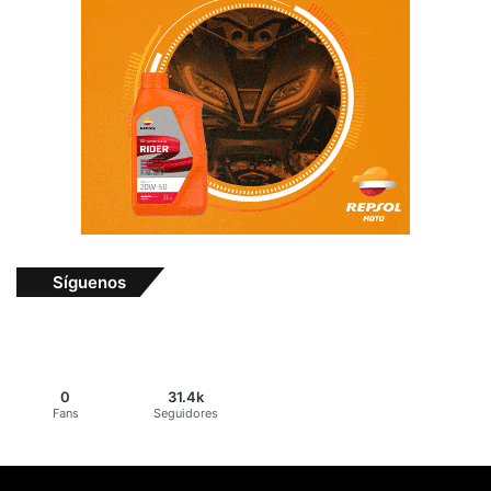
Síguenos
0
31.4k
Fans
Seguidores