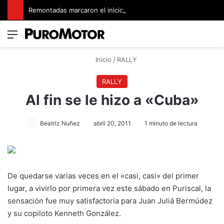
Remontadas marcaron el inicio del Campeonato de Invierno de Kartismo
Menú
Switch
B
Inicio
/
RALLY
RALLY
Al fin se le hizo a «Cuba»
Beatriz Nuñez
abril 20, 2011
1 minuto de lectura
De quedarse varias veces en el «casi, casi» del primer
lugar, a vivirlo por primera vez este sábado en Puriscal, la
sensación fue muy satisfactoria para Juan Juliá Bermúdez
y su copiloto Kenneth González.