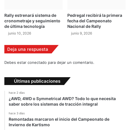
m
e
Rally estrenará sistema de
Pedregal recibirá la primera
n
cronometraje y seguimiento
fecha del Campeonato
t
de última tecnología
Nacional de Rally
e
junio 10, 2026
junio 9, 2026
Deja una respuesta
Debes estar conectado para dejar un comentario.
Últimas publicaciones
hace 2 días
¿AWD, 4WD o Symmetrical AWD? Todo lo que necesita
saber sobre los sistemas de tracción integral
hace 3 días
Remontadas marcaron el inicio del Campeonato de
Invierno de Kartismo