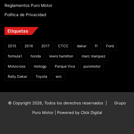
Reglamentos Puro Motor
Política de Privacidad
Etiquetas
2015
2016
2017
CTCC
dakar
f1
Ford
formula1
honda
lewis hamilton
marc marquez
Motocross
motogp
Parque Viva
puromotor
Rally Dakar
Toyota
wrc
© Copyright 2026, Todos los derechos reservados |
Grupo
Puro Motor | Powered by
Click Digital
Facebook
X
YouTube
Instagram
TikTok