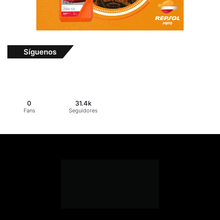
Síguenos
0
31.4k
Fans
Seguidores