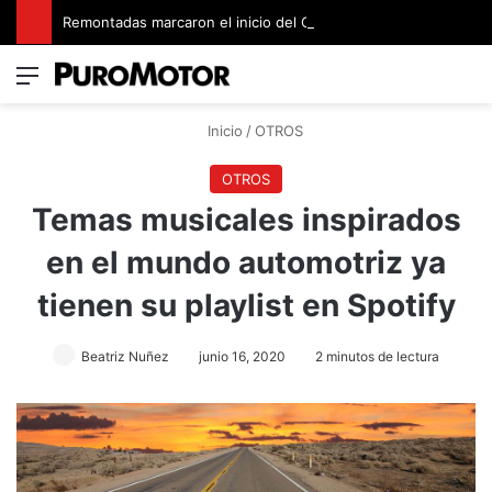
Remontadas marcaron el inicio del Campeonato de Invierno de Kartismo
Menú
Switch
B
Inicio
/
OTROS
OTROS
Temas musicales inspirados
en el mundo automotriz ya
tienen su playlist en Spotify
Beatriz Nuñez
junio 16, 2020
2 minutos de lectura