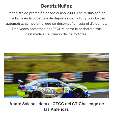
Beatriz Nuñez
Periodista de profesión desde el año 2003. Ese mismo año se
involucró en la cobertura de deportes de motor y la industria
automotriz, campo en el que se desempeña hasta el día de hoy.
Tres veces nombrada por FECOM como la periodista mas
destacada en el campo de los motores.
Sitio
Facebook
X
YouTube
Instagram
web
André
Solano
lidera
el
CTCC
del
GT
Challenge
de
las
André Solano lidera el CTCC del GT Challenge de
Américas
las Américas