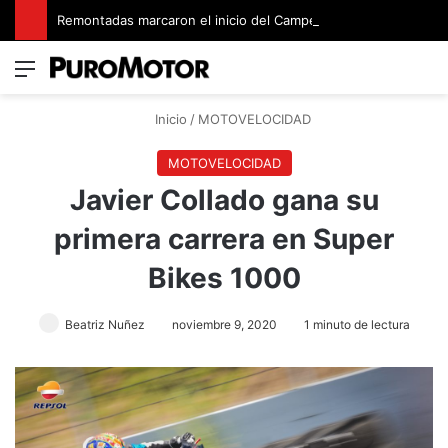
Remontadas marcaron el inicio del Campeonato de Invierno de Kartismo
Menú
Switch
B
Inicio
/
MOTOVELOCIDAD
MOTOVELOCIDAD
Javier Collado gana su
primera carrera en Super
Bikes 1000
Beatriz Nuñez
noviembre 9, 2020
1 minuto de lectura