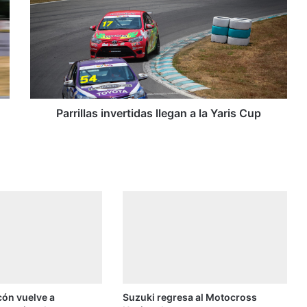
r
r
i
l
l
a
s
i
Parrillas invertidas llegan a la Yaris Cup
n
v
e
r
t
i
d
a
s
l
l
e
cón vuelve a
Suzuki regresa al Motocross
g