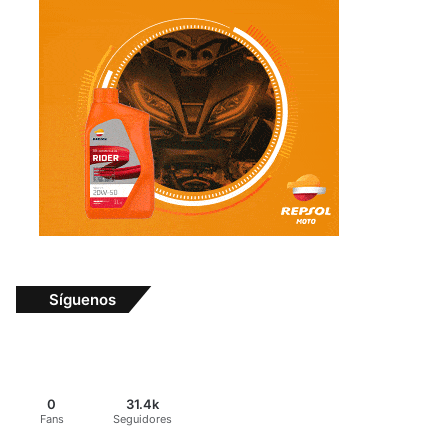
Síguenos
0
31.4k
Fans
Seguidores