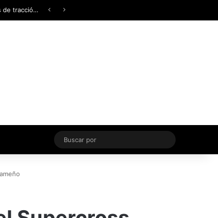
Facebook
X
YouTube
Instagram
TikTok
Acceso
Switch skin
Buscar
por
nameño
el Supercross