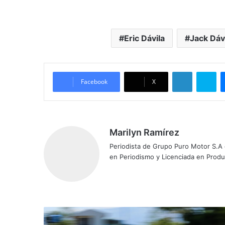
Eric Dávila
Jack Dáv
LinkedIn
Skype
Facebook
X
Marilyn Ramírez
Periodista de Grupo Puro Motor S.A
en Periodismo y Licenciada en Prod
C
h