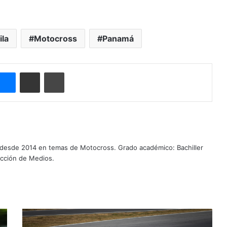
ila
Motocross
Panamá
Messenger
Compartir por correo electrónico
Imprimir
 desde 2014 en temas de Motocross. Grado académico: Bachiller
ucción de Medios.
P
a