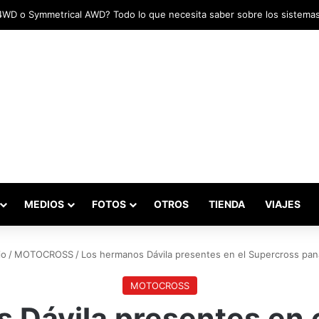
das marcaron el inicio del Campeonato de Invierno de Kartismo
MEDIOS
FOTOS
OTROS
TIENDA
VIAJES
io
/
MOTOCROSS
/
Los hermanos Dávila presentes en el Supercross pa
MOTOCROSS
 Dávila presentes en 