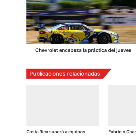
e
v
r
o
l
e
t
e
Chevrolet encabeza la práctica del jueves
n
c
a
Publicaciones relacionadas
b
e
z
a
l
a
p
r
á
Costa Rica superó a equipos
Fabricio Cha
c