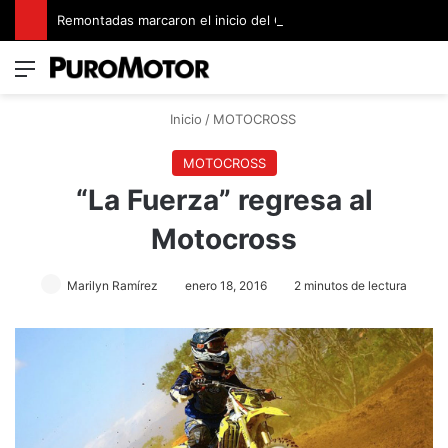
Remontadas marcaron el inicio del Campeonato de Invierno de Kartismo
Menú
Switch
B
Inicio
/
MOTOCROSS
MOTOCROSS
“La Fuerza” regresa al
Motocross
Marilyn Ramírez
enero 18, 2016
2 minutos de lectura