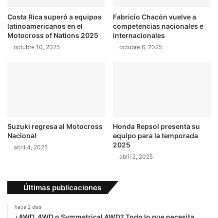
o
p
Costa Rica superó a equipos
Fabricio Chacón vuelve a
a
a
latinoamericanos en el
competencias nacionales e
l
r
Motocross of Nations 2025
internacionales
a
a
octubre 10, 2025
octubre 6, 2025
p
e
r
l
e
B
s
M
e
X
n
t
a
Suzuki regresa al Motocross
Honda Repsol presenta su
c
Nacional
equipo para la temporada
i
2025
abril 4, 2025
ó
abril 2, 2025
n
o
f
Últimas publicaciones
i
c
hace 2 días
i
¿AWD, 4WD o Symmetrical AWD? Todo lo que necesita