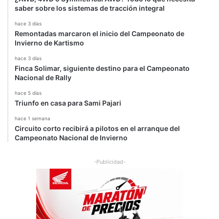
a
saber sobre los sistemas de tracción integral
l
hace 3 días
Remontadas marcaron el inicio del Campeonato de
Invierno de Kartismo
hace 3 días
Finca Solimar, siguiente destino para el Campeonato
Nacional de Rally
hace 5 días
Triunfo en casa para Sami Pajari
hace 1 semana
Circuito corto recibirá a pilotos en el arranque del
Campeonato Nacional de Invierno
-Publicidad-