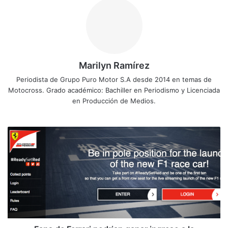
Marilyn Ramírez
Periodista de Grupo Puro Motor S.A desde 2014 en temas de
Motocross. Grado académico: Bachiller en Periodismo y Licenciada
en Producción de Medios.
F
a
n
s
d
e
F
e
r
r