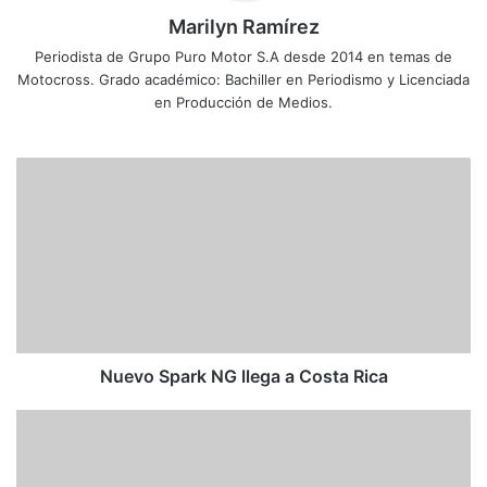
Marilyn Ramírez
Periodista de Grupo Puro Motor S.A desde 2014 en temas de
Motocross. Grado académico: Bachiller en Periodismo y Licenciada
en Producción de Medios.
N
u
e
v
o
S
p
a
r
k
Nuevo Spark NG llega a Costa Rica
N
G
C
l
o
l
n