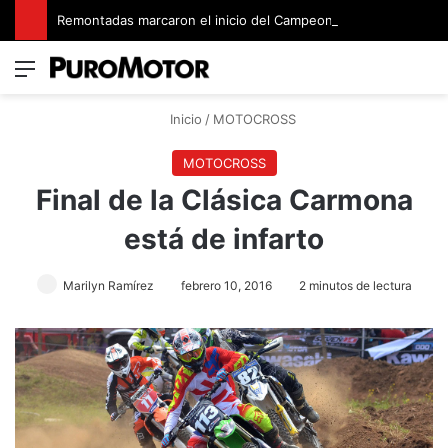
Remontadas marcaron el inicio del Campeonato de Invierno de Kartismo
Menú
Switch
B
Inicio
/
MOTOCROSS
MOTOCROSS
Final de la Clásica Carmona
está de infarto
Marilyn Ramírez
febrero 10, 2016
2 minutos de lectura