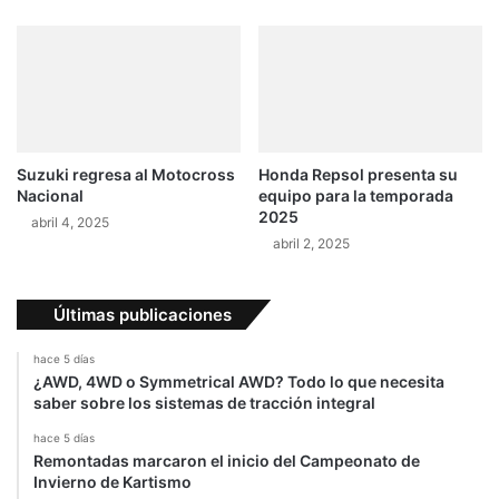
e
t
y
C
a
r
e
Suzuki regresa al Motocross
Honda Repsol presenta su
n
Nacional
equipo para la temporada
M
2025
abril 4, 2025
o
abril 2, 2025
t
o
G
Últimas publicaciones
P
hace 5 días
¿AWD, 4WD o Symmetrical AWD? Todo lo que necesita
saber sobre los sistemas de tracción integral
hace 5 días
Remontadas marcaron el inicio del Campeonato de
Invierno de Kartismo