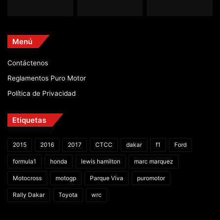
Menú
Contáctenos
Reglamentos Puro Motor
Política de Privacidad
Etiquetas
2015
2016
2017
CTCC
dakar
f1
Ford
formula1
honda
lewis hamilton
marc marquez
Motocross
motogp
Parque Viva
puromotor
Rally Dakar
Toyota
wrc