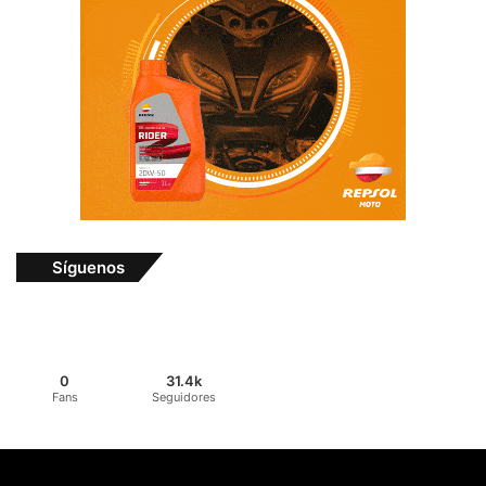
Síguenos
0
31.4k
Fans
Seguidores