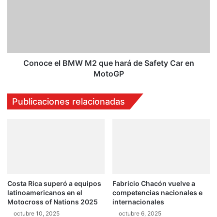
e
o
g
c
a
e
a
e
C
l
o
B
s
M
Conoce el BMW M2 que hará de Safety Car en
t
W
MotoGP
a
M
R
2
Publicaciones relacionadas
i
q
c
u
a
e
h
a
r
á
d
Costa Rica superó a equipos
Fabricio Chacón vuelve a
e
latinoamericanos en el
competencias nacionales e
S
Motocross of Nations 2025
internacionales
a
octubre 10, 2025
octubre 6, 2025
f