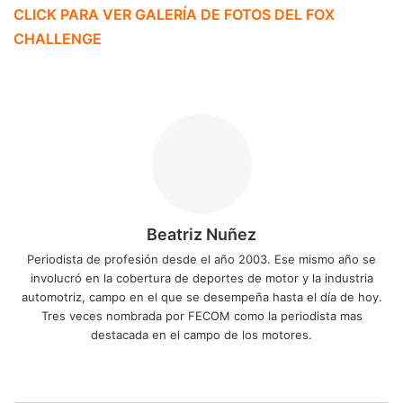
CLICK PARA VER GALERÍA DE FOTOS DEL FOX
CHALLENGE
Beatriz Nuñez
Periodista de profesión desde el año 2003. Ese mismo año se
involucró en la cobertura de deportes de motor y la industria
automotriz, campo en el que se desempeña hasta el día de hoy.
Tres veces nombrada por FECOM como la periodista mas
destacada en el campo de los motores.
Siti
Fa
X
Yo
Ins
o
ce
uT
tag