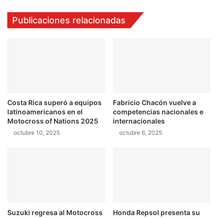
n
d
E
e
Publicaciones relacionadas
s
r
l
a
o
e
v
l
a
C
q
a
u
m
i
p
Costa Rica superó a equipos
Fabricio Chacón vuelve a
a
e
latinoamericanos en el
competencias nacionales e
o
Motocross of Nations 2025
internacionales
n
octubre 10, 2025
octubre 6, 2025
a
t
o
t
r
a
s
e
Suzuki regresa al Motocross
Honda Repsol presenta su
l