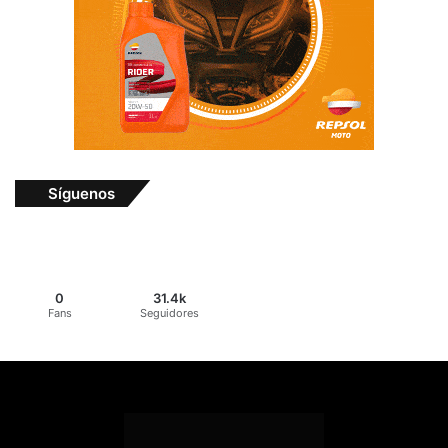
Síguenos
0
31.4k
Fans
Seguidores