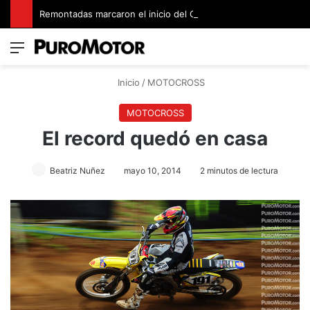
Remontadas marcaron el inicio del Campeonato de Invierno de Kartismo
Menú
Switch
B
Inicio
/
MOTOCROSS
MOTOCROSS
El record quedó en casa
Beatriz Nuñez
mayo 10, 2014
2 minutos de lectura