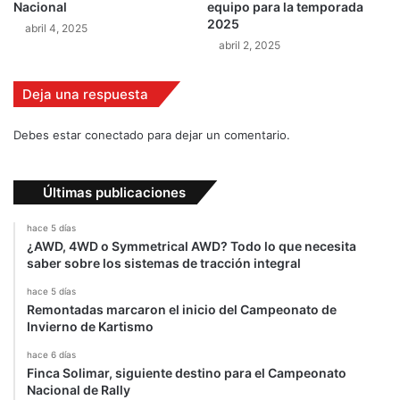
Nacional
equipo para la temporada
G
2025
abril 4, 2025
P
abril 2, 2025
d
e
E
Deja una respuesta
s
p
Debes estar conectado para dejar un comentario.
a
ñ
a
Últimas publicaciones
hace 5 días
¿AWD, 4WD o Symmetrical AWD? Todo lo que necesita
saber sobre los sistemas de tracción integral
hace 5 días
Remontadas marcaron el inicio del Campeonato de
Invierno de Kartismo
hace 6 días
Finca Solimar, siguiente destino para el Campeonato
Nacional de Rally