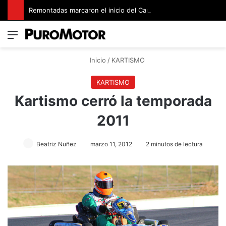
Remontadas marcaron el inicio del Campeonato de Invierno de Kartismo
Menú
Switch
B
Inicio
/
KARTISMO
KARTISMO
Kartismo cerró la temporada
2011
Beatriz Nuñez
marzo 11, 2012
2 minutos de lectura