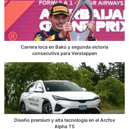
en
Bakú
y
segunda
victoria
consecutiva
para
Verstappen
Carrera loca en Bakú y segunda victoria
consecutiva para Verstappen
Diseño
premium
y
alta
tecnología
en
el
Arcfox
Alpha
T5
Diseño premium y alta tecnología en el Arcfox
Alpha T5