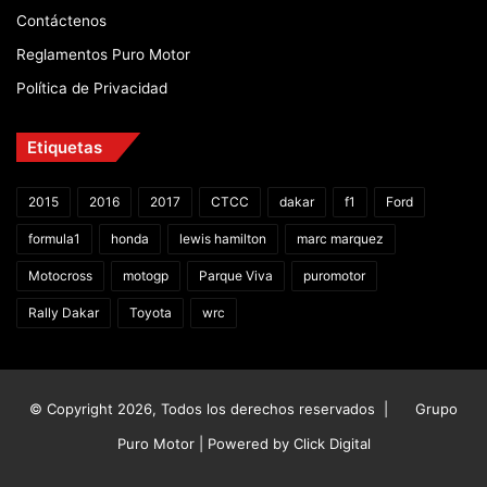
Contáctenos
Reglamentos Puro Motor
Política de Privacidad
Etiquetas
2015
2016
2017
CTCC
dakar
f1
Ford
formula1
honda
lewis hamilton
marc marquez
Motocross
motogp
Parque Viva
puromotor
Rally Dakar
Toyota
wrc
© Copyright 2026, Todos los derechos reservados |
Grupo
Puro Motor | Powered by
Click Digital