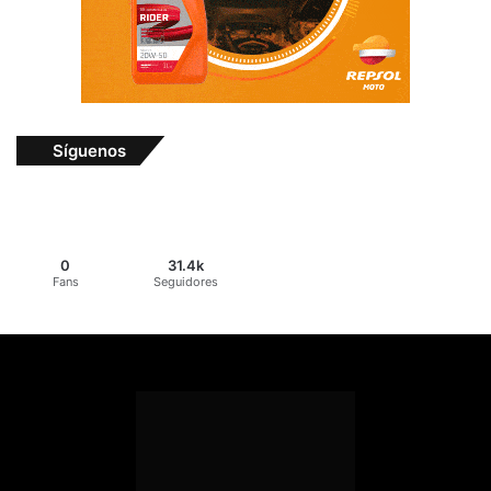
Síguenos
0
31.4k
Fans
Seguidores