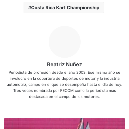
Costa Rica Kart Championship
Beatriz Nuñez
Periodista de profesión desde el año 2003. Ese mismo año se
involucró en la cobertura de deportes de motor y la industria
automotriz, campo en el que se desempeña hasta el día de hoy.
Tres veces nombrada por FECOM como la periodista mas
destacada en el campo de los motores.
Sitio
Facebook
X
YouTube
Instagram
web
Carrera
loca