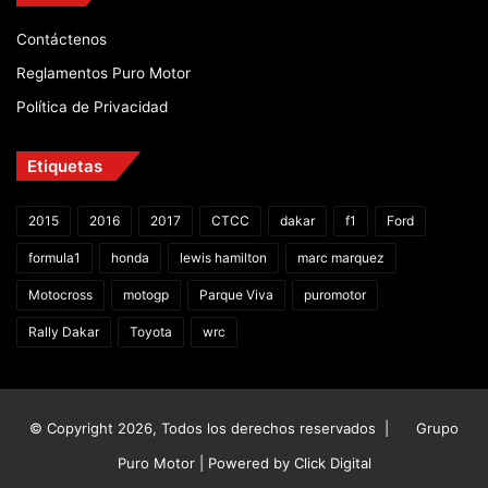
Contáctenos
Reglamentos Puro Motor
Política de Privacidad
Etiquetas
2015
2016
2017
CTCC
dakar
f1
Ford
formula1
honda
lewis hamilton
marc marquez
Motocross
motogp
Parque Viva
puromotor
Rally Dakar
Toyota
wrc
© Copyright 2026, Todos los derechos reservados |
Grupo
Puro Motor | Powered by
Click Digital