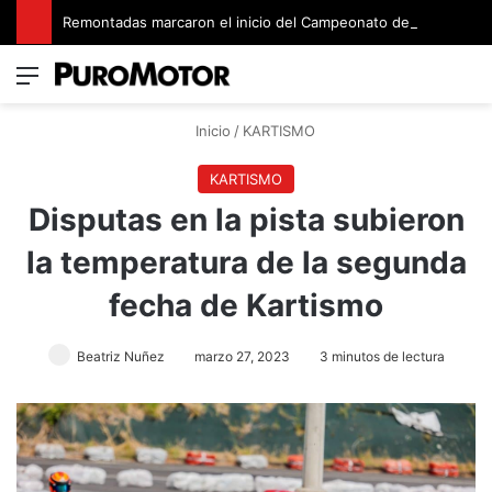
Remontadas marcaron el inicio del Campeonato de Invierno de Kartismo
Menú
Switch
B
Inicio
/
KARTISMO
KARTISMO
Disputas en la pista subieron
la temperatura de la segunda
fecha de Kartismo
Beatriz Nuñez
marzo 27, 2023
3 minutos de lectura