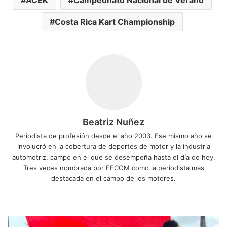
ACEK
Campeonato Nacional de Verano
Costa Rica Kart Championship
Beatriz Nuñez
Periodista de profesión desde el año 2003. Ese mismo año se
involucró en la cobertura de deportes de motor y la industria
automotriz, campo en el que se desempeña hasta el día de hoy.
Tres veces nombrada por FECOM como la periodista mas
destacada en el campo de los motores.
Sitio
Facebook
X
YouTube
Instagram
web
Niños