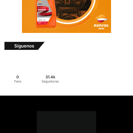
Síguenos
0
31.4k
Fans
Seguidores