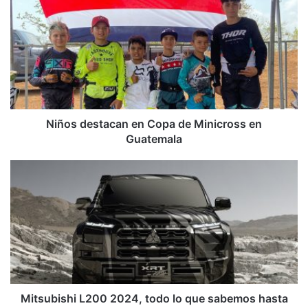
destacan
en
Copa
de
Minicross
en
Guatemala
Niños destacan en Copa de Minicross en
Guatemala
Mitsubishi
L200
2024,
todo
lo
que
sabemos
hasta
el
momento
Mitsubishi L200 2024, todo lo que sabemos hasta