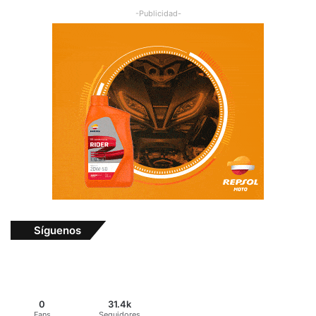
-Publicidad-
Síguenos
0
31.4k
Fans
Seguidores