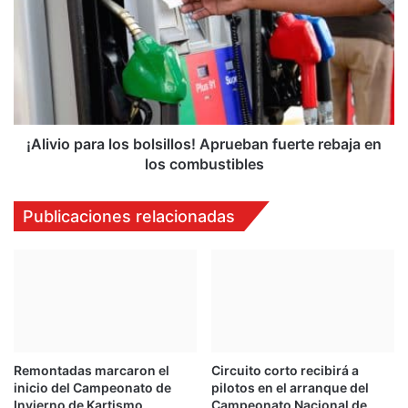
los
bolsillos!
Aprueban
fuerte
rebaja
en
los
combustibles
¡Alivio para los bolsillos! Aprueban fuerte rebaja en
los combustibles
Publicaciones relacionadas
Remontadas marcaron el
Circuito corto recibirá a
inicio del Campeonato de
pilotos en el arranque del
Invierno de Kartismo
Campeonato Nacional de