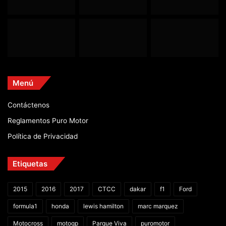
Menú
Contáctenos
Reglamentos Puro Motor
Política de Privacidad
Etiquetas
2015
2016
2017
CTCC
dakar
f1
Ford
formula1
honda
lewis hamilton
marc marquez
Motocross
motogp
Parque Viva
puromotor