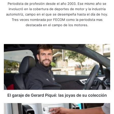
Periodista de profesión desde el año 2003. Ese mismo año se
involucró en la cobertura de deportes de motor y la industria
automotriz, campo en el que se desempeña hasta el día de hoy.
Tres veces nombrada por FECOM como la periodista mas
destacada en el campo de los motores.
Sitio
Facebook
X
YouTube
Instagram
web
El
garaje
de
Gerard
Piqué:
las
joyas
de
su
colección
El garaje de Gerard Piqué: las joyas de su colección
¡Alivio
para