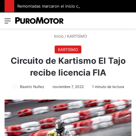
Remontadas marcaron el inicio del Campeonato de Invierno de Kartismo
Menú
Switch
B
Inicio
/
KARTISMO
KARTISMO
Circuito de Kartismo El Tajo
recibe licencia FIA
Beatriz Nuñez
noviembre 7, 2022
1 minuto de lectura