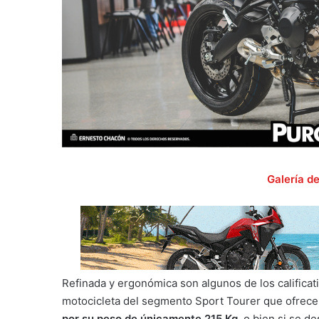
Galería d
Refinada y ergonómica son algunos de los califica
motocicleta del segmento Sport Tourer que ofrece
por su peso de únicamente 215 Kg
, o bien si se d