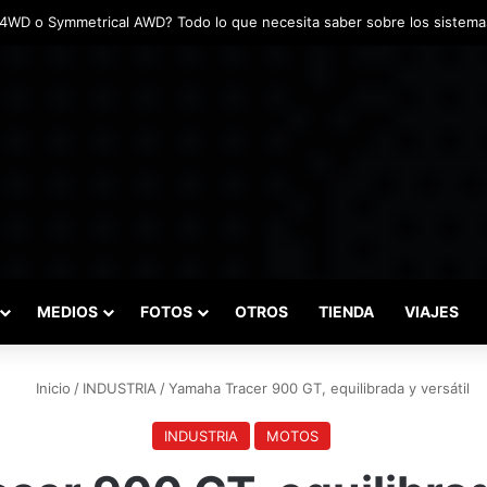
adas marcaron el inicio del Campeonato de Invierno de Kartismo
MEDIOS
FOTOS
OTROS
TIENDA
VIAJES
Inicio
/
INDUSTRIA
/
Yamaha Tracer 900 GT, equilibrada y versátil
INDUSTRIA
MOTOS