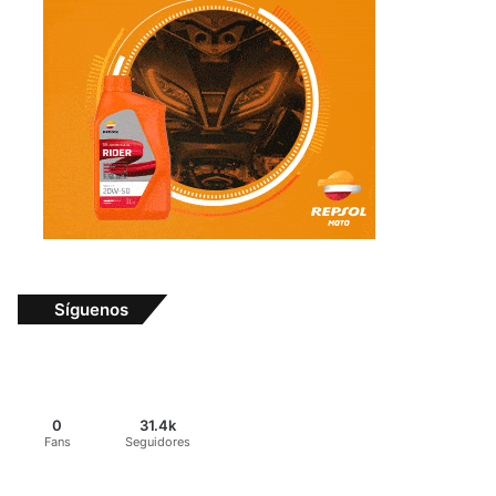
Síguenos
0
31.4k
Fans
Seguidores