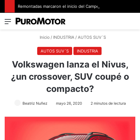
Remontadas marcaron el inicio del Campeonato de Invierno de Kartismo
Menú
Switch
B
Inicio
/
INDUSTRIA
/
AUTOS SUV´S
AUTOS SUV´S
INDUSTRIA
Volkswagen lanza el Nivus,
¿un crossover, SUV coupé o
compacto?
Beatriz Nuñez
mayo 26, 2020
2 minutos de lectura